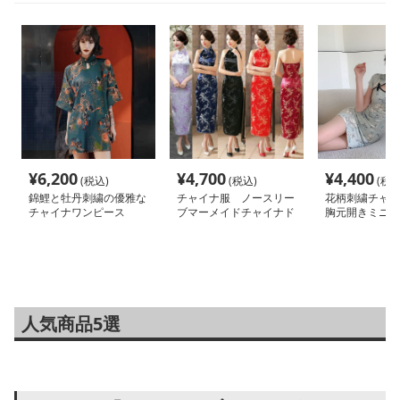
¥
6,200
¥
4,700
¥
4,400
(税込)
(税込)
(税込
錦鯉と牡丹刺繍の優雅な
チャイナ服 ノースリー
花柄刺繍チャイ
チャイナワンピース
ブマーメイドチャイナド
胸元開きミニ丈
レス
服
人気商品5選