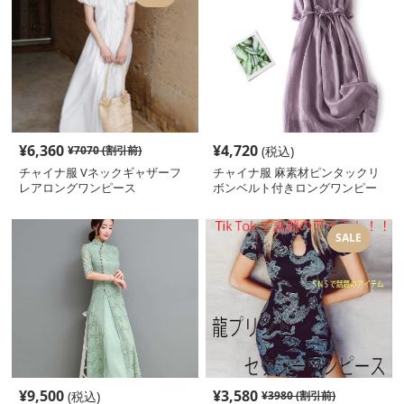
¥
6,360
¥
4,720
¥
7070
(割引前)
(税込)
チャイナ服 Vネックギャザーフ
チャイナ服 麻素材ピンタックリ
レアロングワンピース
ボンベルト付きロングワンピー
ス
SALE
¥
9,500
¥
3,580
(税込)
¥
3980
(割引前)