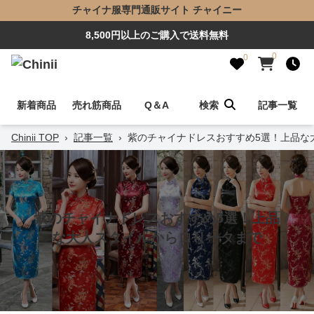
チャイナ服専門通販サイト チャイニー
8,500円以上のご購入で送料無料
0
0
新着商品
売れ筋商品
Q＆A
検索
記事一覧
Chinii TOP
›
記事一覧
›
紫のチャイナドレスおすすめ5選！上品な
紫のチャイナドレスおすすめ5選！上品
な大人スタイルからロリータまで