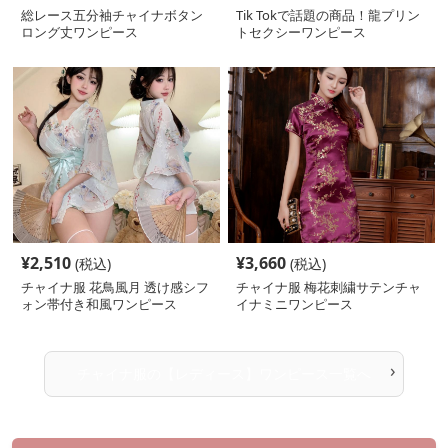
総レース五分袖チャイナボタン
Tik Tokで話題の商品！龍プリン
ロング丈ワンピース
トセクシーワンピース
¥
2,510
¥
3,660
(税込)
(税込)
チャイナ服 花鳥風月 透け感シフ
チャイナ服 梅花刺繍サテンチャ
ォン帯付き和風ワンピース
イナミニワンピース
›
チャイナ服
の
【レディース】ワンピース
一覧へ