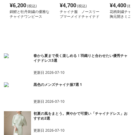
¥
6,200
¥
4,700
¥
4,400
(税込)
(税込)
(税込
錦鯉と牡丹刺繍の優雅な
チャイナ服 ノースリー
花柄刺繍チャイ
チャイナワンピース
ブマーメイドチャイナド
胸元開きミニ丈
レス
服
おすすめ記事一覧
春から夏まで長く楽しめる！羽織りと合わせたい優秀チャ
イナドレス5選
更新日
2026-07-10
黒色のメンズチャイナ服7選 1
更新日
2026-07-10
初夏の風をまとう。爽やかで可愛い「チャイナドレス」お
すすめ3選
更新日
2026-07-10