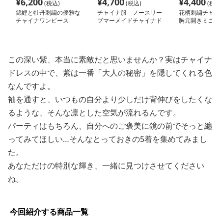
¥
6,200
¥
4,700
¥
4,400
(税込)
(税込)
(税込
錦鯉と牡丹刺繍の優雅な
チャイナ服 ノースリー
花柄刺繍チャイ
チャイナワンピース
ブマーメイドチャイナド
胸元開きミニ丈
レス
服
この深い紫、本当に素敵だと思いませんか？実はチャイナ
ドレスの中で、紫は一番「大人の秘密」を隠してくれる色
なんですよ。
袖を通すと、いつもの自分より少しだけ背伸びをしたくな
るような、そんな凛とした空気が流れるんです。
パーティはもちろん、自分へのご褒美に鏡の前でそっと纏
ってみてほしい…そんなとっておきの5着を集めてみまし
た。
あなただけの特別な輝き、一緒に見つけさせてください
ね。
今回紹介する商品一覧