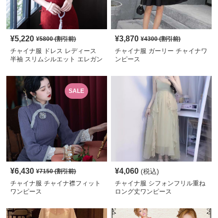
¥
5,220
¥
3,870
¥
5800
(割引前)
¥
4300
(割引前)
チャイナ服 ドレス レディース
チャイナ服 ガーリー チャイナワ
半袖 スリムシルエット エレガン
ンピース
ト ロング丈 レッド
SALE
¥
6,430
¥
4,060
(税込)
¥
7150
(割引前)
チャイナ服 チャイナ襟フィット
チャイナ服 シフォンフリル重ね
ワンピース
ロング丈ワンピース