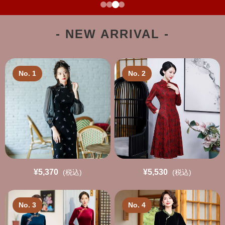
- NEW ARRIVAL -
No. 1
No. 2
¥5,370
¥5,530
(税込)
(税込)
No. 3
No. 4