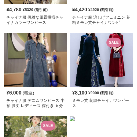
¥
4,780
¥
4,420
¥
5320
(割引前)
¥
4920
(割引前)
チャイナ服 優雅な風景模様チャ
チャイナ服 涼しげフェミニン 花
イナカラーワンピース
柄ミモレ丈チャイナワンピ
SALE
¥
6,000
¥
8,100
(税込)
¥
9000
(割引前)
チャイナ服 デニムワンピース 半
ミモレ丈 刺繍チャイナワンピー
袖 膝丈 レディース 襟付き 五分
ス
袖 ゆったり 体型カバー Aライン
SALE