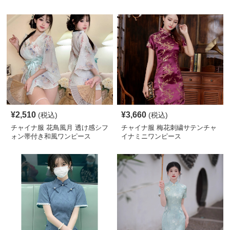
¥
2,510
¥
3,660
(税込)
(税込)
チャイナ服 花鳥風月 透け感シフ
チャイナ服 梅花刺繍サテンチャ
ォン帯付き和風ワンピース
イナミニワンピース