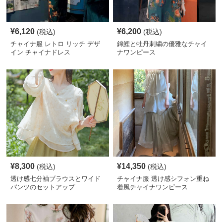
¥
6,120
¥
6,200
(税込)
(税込)
チャイナ服 レトロ リッチ デザ
錦鯉と牡丹刺繍の優雅なチャイ
イン チャイナドレス
ナワンピース
¥
8,300
¥
14,350
(税込)
(税込)
透け感七分袖ブラウスとワイド
チャイナ服 透け感シフォン重ね
パンツのセットアップ
着風チャイナワンピース