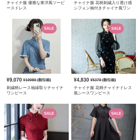
チャイナ服 優雅な東洋風ツーピ
チャイナ服 花柄刺繍入り透け感
ースドレス
シフォン袖付きチャイナ風ワン
ピース
SALE
SALE
¥
9,070
¥
4,830
¥
10080
(割引前)
¥
5370
(割引前)
刺繍柄レース袖縁取りチャイナ
チャイナ服 花柄チャイナドレス
ワンピース
風シースワンピース
SALE
SALE