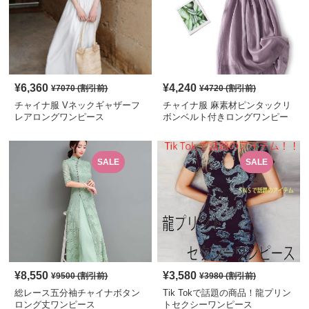
¥
6,360
¥
4,240
¥
7070
(割引前)
¥
4720
(割引前)
チャイナ服 Vネックギャザーフ
チャイナ服 麻素材ピンタックリ
レアロングワンピース
ボンベルト付きロングワンピー
ス
SALE
SALE
¥
8,550
¥
3,580
¥
9500
(割引前)
¥
3980
(割引前)
総レース五分袖チャイナボタン
Tik Tokで話題の商品！龍プリン
ロング丈ワンピース
トセクシーワンピース