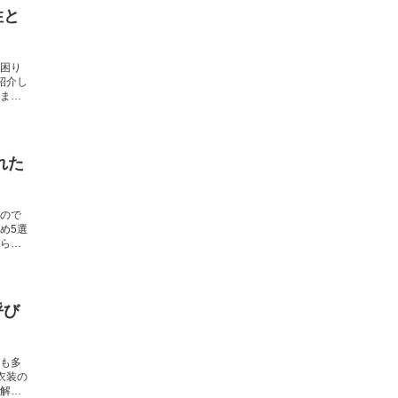
性と
困り
紹介し
ま
れた
ので
め5選
られ
呼び
も多
衣装の
解が