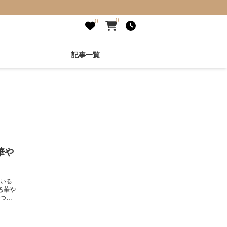
0
0
記事一覧
華や
いる
る華や
つけ