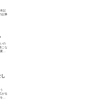
本記
の記事
る
いの
着こな
夏の
なし
う
広がる
を見