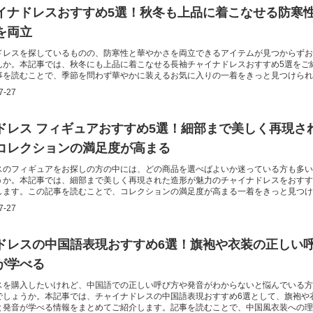
イナドレスおすすめ5選！秋冬も上品に着こなせる防寒
を両立
ドレスを探しているものの、防寒性と華やかさを両立できるアイテムが見つからずお
んか。本記事では、秋冬にも上品に着こなせる長袖チャイナドレスおすすめ5選をご
事を読むことで、季節を問わず華やかに装えるお気に入りの一着をきっと見つけられ
7-27
ドレス フィギュアおすすめ5選！細部まで美しく再現さ
コレクションの満足度が高まる
スのフィギュアをお探しの方の中には、どの商品を選べばよいか迷っている方も多い
うか。本記事では、細部まで美しく再現された造形が魅力のチャイナドレスをおすす
します。この記事を読むことで、コレクションの満足度が高まる一着をきっと見つけ
7-27
ドレスの中国語表現おすすめ6選！旗袍や衣装の正しい
が学べる
スを購入したいけれど、中国語での正しい呼び方や発音がわからないと悩んでいる方
でしょうか。本記事では、チャイナドレスの中国語表現おすすめ6選として、旗袍や
と発音が学べる情報をまとめてご紹介します。記事を読むことで、中国風衣装への理