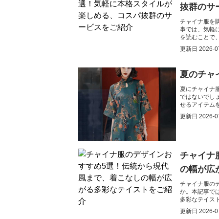
抜群のサ
チャイナ服を
事では、気軽
を読むことで
更新日
2026-0
夏のチャ
夏にチャイナ
ではないでし
せるアイテム
おしゃれを存
更新日
2026-0
チャイナ
の幅が広
チャイナ服の
か。本記事で
多彩なテイス
つけるヒント
更新日
2026-0