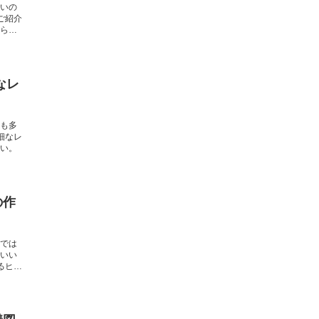
いの
ご紹介
られ
なレ
も多
細なレ
い。
の作
では
いい
るヒン