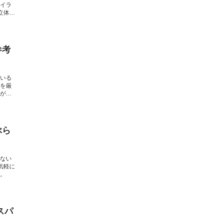
イラ
立体感
参考
いる
を厳
が得
ぶら
ない
気軽に
。
スパ