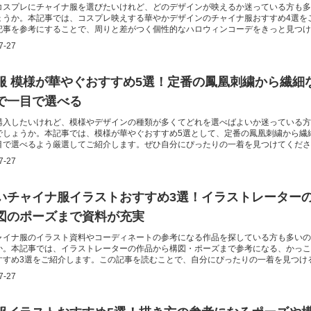
コスプレにチャイナ服を選びたいけれど、どのデザインが映えるか迷っている方も多
ょうか。本記事では、コスプレ映えする華やかデザインのチャイナ服おすすめ4選を
記事を参考にすることで、周りと差がつく個性的なハロウィンコーデをきっと見つけ
7-27
服 模様が華やぐおすすめ5選！定番の鳳凰刺繍から繊細
で一目で選べる
購入したいけれど、模様やデザインの種類が多くてどれを選べばよいか迷っている方
でしょうか。本記事では、模様が華やぐおすすめ5選として、定番の鳳凰刺繍から繊
目で選べるよう厳選してご紹介します。ぜひ自分にぴったりの一着を見つけてくださ
7-27
いチャイナ服イラストおすすめ3選！イラストレーター
図のポーズまで資料が充実
ャイナ服のイラスト資料やコーディネートの参考になる作品を探している方も多いの
か。本記事では、イラストレーターの作品から構図・ポーズまで参考になる、かっこ
すすめ3選をご紹介します。この記事を読むことで、自分にぴったりの一着を見つけ
す。
7-27