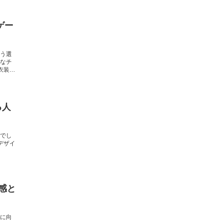
ゲー
う選
なチ
衣装を
る人
でし
デザイ
感と
に向