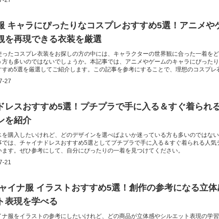
7-27
服 キャラにぴったりなコスプレおすすめ5選！アニメや
観を再現できる衣装を厳選
使ったコスプレ衣装をお探しの方の中には、キャラクターの世界観に合った一着をど
う方も多いのではないでしょうか。本記事では、アニメやゲームのキャラにぴったり
すすめ5選を厳選してご紹介します。この記事を参考にすることで、理想のコスプレ
つけられます。
7-27
ドレスおすすめ5選！プチプラで手に入る＆すぐ着られ
ンを紹介
スを購入したいけれど、どのデザインを選べばよいか迷っている方も多いのではない
事では、チャイナドレスおすすめ5選としてプチプラで手に入る＆すぐ着られる人気
います。ぜひ参考にして、自分にぴったりの一着を見つけてください。
7-21
チャイナ服 イラストおすすめ5選！創作の参考になる立体
ト表現を学べる
イナ服をイラストの参考にしたいけれど、どの商品が立体感やシルエット表現の学習