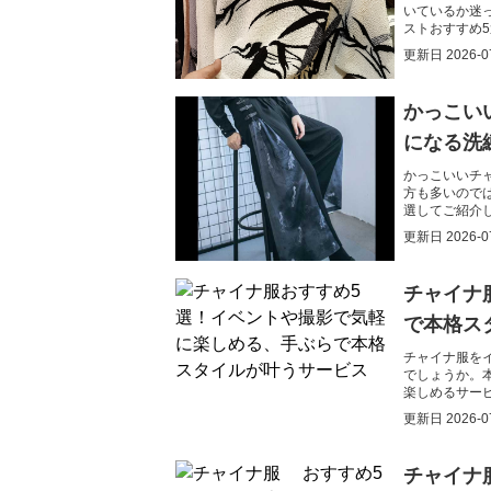
いているか迷
ストおすすめ
を効果的に学
更新日
2026-0
かっこい
になる洗
かっこいいチ
方も多いので
選してご紹介
られます。
更新日
2026-0
チャイナ
で本格ス
チャイナ服を
でしょうか。
楽しめるサー
更新日
2026-0
チャイナ