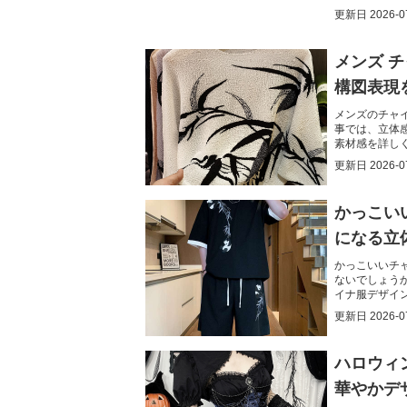
深まり、自分
更新日
2026-0
メンズ 
構図表現
メンズのチャ
事では、立体
素材感を詳し
れます。
更新日
2026-0
かっこい
になる立
かっこいいチ
ないでしょう
イナ服デザイ
るヒントが得
更新日
2026-0
ハロウィ
華やかデ