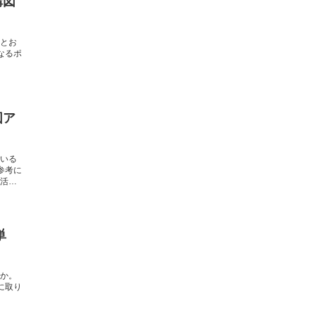
構図
とお
なるポ
図ア
いる
参考に
活動
単
か。
に取り