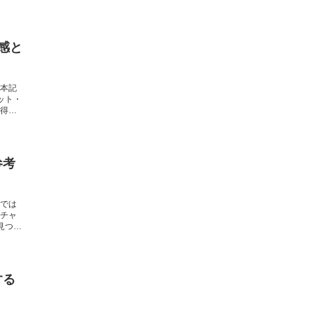
感と
本記
ット・
得ら
参考
では
チャ
見つけ
する