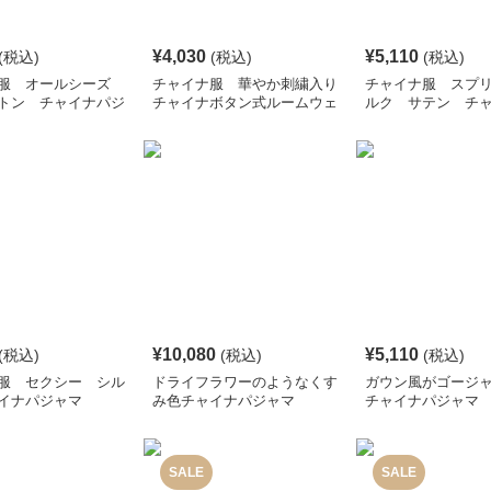
¥
4,030
¥
5,110
(税込)
(税込)
(税込)
服 オールシーズ
チャイナ服 華やか刺繍入り
チャイナ服 スプ
トン チャイナパジ
チャイナボタン式ルームウェ
ルク サテン チ
ア
ャマ
¥
10,080
¥
5,110
(税込)
(税込)
(税込)
服 セクシー シル
ドライフラワーのようなくす
ガウン風がゴージ
イナパジャマ
み色チャイナパジャマ
チャイナパジャマ
SALE
SALE