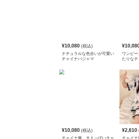
¥
10,080
¥
10,08
(税込)
ナチュラルな色合いが可愛い
ワンピー
チャイナパジャマ
たりなチ
¥
10,080
¥
2,610
(税込)
チャイナ服 大人っぽいチャ
チャイナ