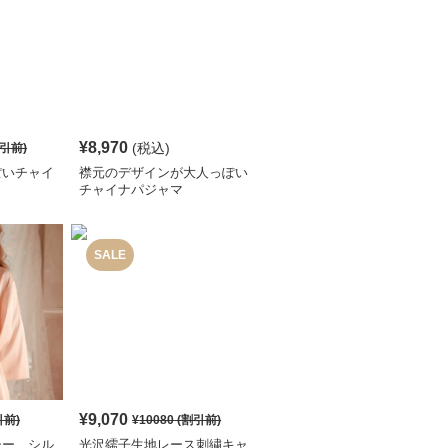
¥
8,970
(税込)
引前)
ぽいチャイ
襟元のデザインが大人っぽい
チャイナパジャマ
SALE
¥
9,070
引前)
¥
10080
(割引前)
シー シル
光沢繻子生地レース刺繍キャ