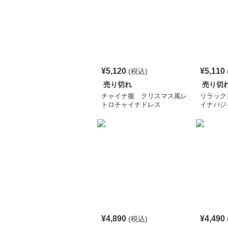
¥
5,120
¥
5,110
(税込)
売り切れ
売り切
チャイナ服 クリスマス風レ
リラック
トロチャイナドレス
イナパジ
¥
4,890
¥
4,490
(税込)