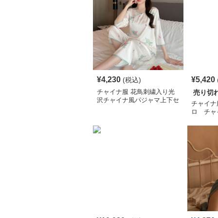
¥
4,230
¥
5,420
(税込)
チャイナ服 花鳥刺繍入り光
売り切
沢チャイナ風パジャマ上下セ
チャイナ
ット
ロ チャ