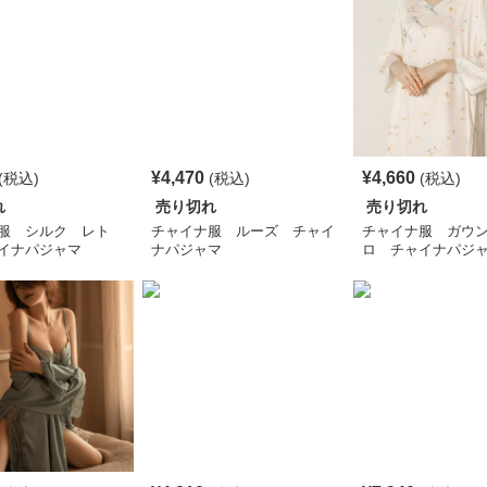
¥
4,470
¥
4,660
(税込)
(税込)
(税込)
れ
売り切れ
売り切れ
服 シルク レト
チャイナ服 ルーズ チャイ
チャイナ服 ガウ
イナパジャマ
ナパジャマ
ロ チャイナパジ