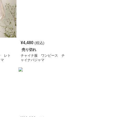
¥
4,480
(税込)
売り切れ
ン レト
チャイナ服 ワンピース チ
ャマ
ャイナパジャマ