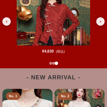
‹
›
¥7,810
(税込)
- NEW ARRIVAL -
No. 1
No. 2