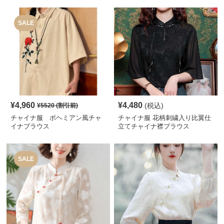
SALE
¥
4,960
¥
4,480
(税込)
¥
5520
(割引前)
チャイナ服 ボヘミアン風チャ
チャイナ服 花柄刺繍入り比翼仕
イナブラウス
立てチャイナ襟ブラウス
SALE