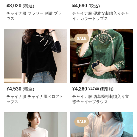
¥
8,020
¥
4,690
(税込)
(税込)
チャイナ服 フラワー 刺繍 ブラ
チャイナ服 優雅な刺繍入りチャ
ウス
イナカラートップス
SALE
¥
4,530
¥
4,260
(税込)
¥
4740
(割引前)
チャイナ服 チャイナ風ベロアト
チャイナ服 唐草模様刺繍入り立
ップス
襟チャイナブラウス
SALE