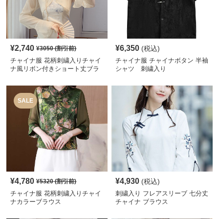
¥
2,740
¥
6,350
(税込)
¥
3050
(割引前)
チャイナ服 花柄刺繍入りチャイ
チャイナ服 チャイナボタン 半袖
ナ風リボン付きショート丈ブラ
シャツ 刺繍入り
ウス
SALE
¥
4,780
¥
4,930
(税込)
¥
5320
(割引前)
チャイナ服 花柄刺繍入りチャイ
刺繍入り フレアスリーブ 七分丈
ナカラーブラウス
チャイナ ブラウス