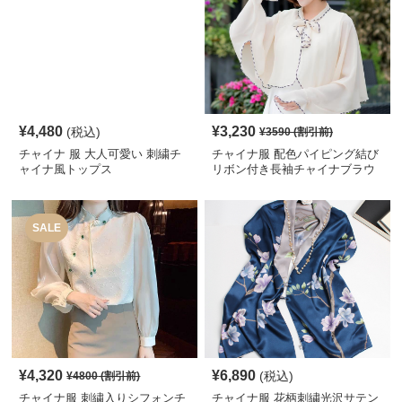
¥
4,480
¥
3,230
(税込)
¥
3590
(割引前)
チャイナ 服 大人可愛い 刺繍チ
チャイナ服 配色パイピング結び
ャイナ風トップス
リボン付き長袖チャイナブラウ
ス
SALE
¥
4,320
¥
6,890
(税込)
¥
4800
(割引前)
チャイナ服 刺繍入りシフォンチ
チャイナ服 花柄刺繍光沢サテン