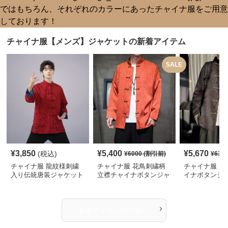
チャイナ服【メンズ】ジャケットの新着アイテム
SALE
¥
3,850
¥
5,400
¥
5,670
(税込)
¥
6000
(割引前)
¥
630
チャイナ服 龍紋様刺繍
チャイナ服 花鳥刺繍柄
チャイナ服 唐
入り伝統唐装ジャケット
立襟チャイナボタンジャ
イナボタンジ
ケット
›
新着アイテムの一覧へ