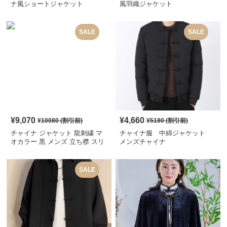
ナ風ショートジャケット
風羽織ジャケット
SALE
SALE
¥
9,070
¥
4,660
¥
10080
(割引前)
¥
5180
(割引前)
チャイナ ジャケット 龍刺繍 マ
チャイナ服 中綿ジャケット
オカラー 黒 メンズ 立ち襟 スリ
メンズチャイナ
ム ステージ衣装 華やか オリエ
ンタル モダン
SALE