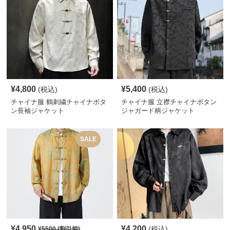
¥
4,800
¥
5,400
(税込)
(税込)
チャイナ服 鶴刺繍チャイナボタ
チャイナ服 立襟チャイナボタン
ン長袖ジャケット
ジャガード柄ジャケット
SALE
¥
4,950
¥
4,200
(税込)
¥
5500
(割引前)