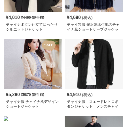
¥
4,010
¥
4,690
(税込)
¥
4460
(割引前)
チャイナボタン仕立てゆったり
チャイ穴服 光沢別珍生地のチャ
シルエットジャケット
イナ風ショートケープジャケッ
ト
SALE
¥
5,280
¥
4,910
(税込)
¥
5870
(割引前)
チャイナ服 チャイナ風デザイン
チャイナ服 スエードレトロボ
ショートジャケット
タンジャケット メンズチャイ
ナ