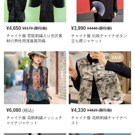
¥
4,650
¥
3,990
¥
5170
(割引前)
¥
4440
(割引前)
チャイナ服 雲龍刺繍入り光沢素
チャイナ服 伝統チャイナボタン
材の男性用漢服風羽織
立ち襟ジャケット
SALE
¥
6,080
¥
4,330
(税込)
¥
4820
(割引前)
チャイナ服 花柄刺繍メッシュチ
チャイナ服 花柄刺繍チャイナベ
ャイナジャケット
スト