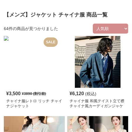
【メンズ】ジャケット チャイナ服 商品一覧
64
件の商品が見つかりました
SALE
¥
3,500
¥
6,120
(税込)
¥
3890
(割引前)
チャイナ服レトロ リッチ チャイ
チャイナ服 和風テイスト立て襟
ナジャケット
チャイナ風カーディガンジャケ
ット