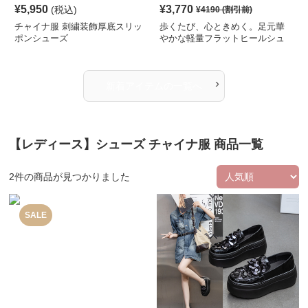
¥
5,950
¥
3,770
(税込)
¥
4190
(割引前)
チャイナ服 刺繍装飾厚底スリッ
歩くたび、心ときめく。足元華
ポンシューズ
やかな軽量フラットヒールシュ
ーズ
›
新着アイテムの一覧へ
【レディース】シューズ チャイナ服 商品一覧
2
件の商品が見つかりました
SALE