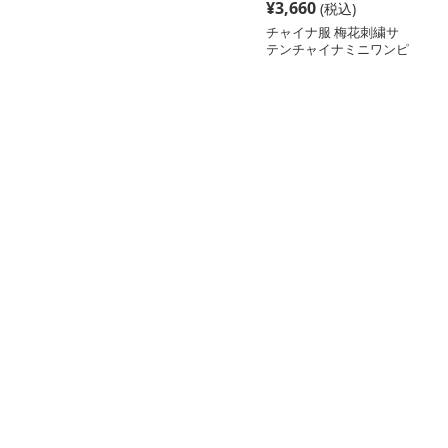
¥
3,660
(税込)
チャイナ服 梅花刺繍サ
テンチャイナミニワンピ
ース