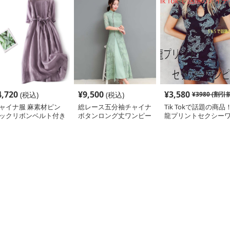
4,720
¥
9,500
¥
3,580
(税込)
(税込)
¥
3980
(割引前
ャイナ服 麻素材ピン
総レース五分袖チャイナ
Tik Tokで話題の商品
ックリボンベルト付き
ボタンロング丈ワンピー
龍プリントセクシー
ングワンピース
ス
ピース