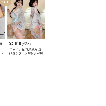
SALE
¥
2,510
)
(税込)
！
チャイナ服 花鳥風月 透
ワン
け感シフォン帯付き和風
ワンピース