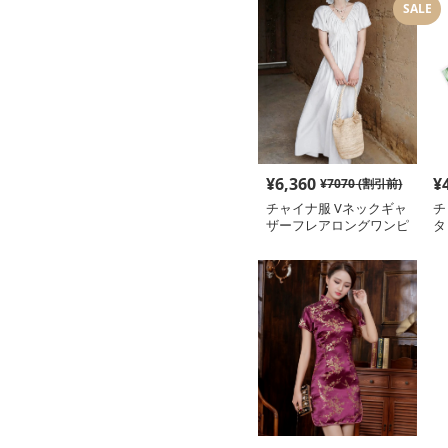
SALE
¥
6,360
¥
¥
7070
(割引前)
チャイナ服 Vネックギャ
チ
ザーフレアロングワンピ
タ
ース
ロ