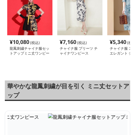
¥
10,080
¥
7,160
¥
5,340
(税込)
(税込)
(税込
龍鳳刺繍チャイナ服セッ
チャイナ服 プリーツ チ
チャイナ服 ス
トアップミニ丈ワンピー
ャイナワンピース
エレガント チ
ス
ンピース
華やかな龍鳳刺繍が目を引く ミニ丈セットア
ップ