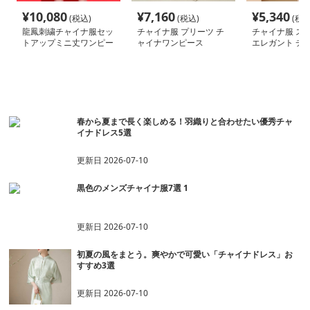
¥
10,080
¥
7,160
¥
5,340
(税込)
(税込)
(税込
龍鳳刺繍チャイナ服セッ
チャイナ服 プリーツ チ
チャイナ服 ス
トアップミニ丈ワンピー
ャイナワンピース
エレガント チ
ス
ンピース
おすすめ記事一覧
春から夏まで長く楽しめる！羽織りと合わせたい優秀チャ
イナドレス5選
更新日
2026-07-10
黒色のメンズチャイナ服7選 1
更新日
2026-07-10
初夏の風をまとう。爽やかで可愛い「チャイナドレス」お
すすめ3選
更新日
2026-07-10