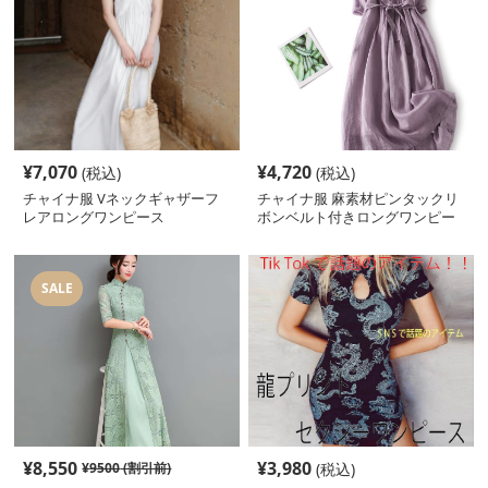
¥
7,070
¥
4,720
(税込)
(税込)
チャイナ服 Vネックギャザーフ
チャイナ服 麻素材ピンタックリ
レアロングワンピース
ボンベルト付きロングワンピー
ス
SALE
¥
8,550
¥
3,980
¥
9500
(割引前)
(税込)