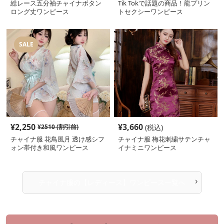
総レース五分袖チャイナボタン
Tik Tokで話題の商品！龍プリン
ロング丈ワンピース
トセクシーワンピース
SALE
¥
2,250
¥
3,660
¥
2510
(割引前)
(税込)
チャイナ服 花鳥風月 透け感シフ
チャイナ服 梅花刺繍サテンチャ
ォン帯付き和風ワンピース
イナミニワンピース
›
チャイナ服
の
【レディース】ワンピース
一覧へ