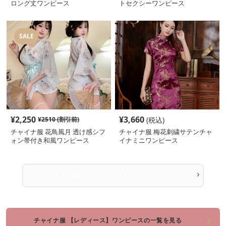
ロング丈ワンピース
トセクシーワンピース
SALE
¥
2,250
¥
3,660
¥
2510
(割引前)
(税込)
チャイナ服 花鳥風月 透け感シフ
チャイナ服 梅花刺繍サテンチャ
ォン帯付き和風ワンピース
イナミニワンピース
›
チャイナ服
の
【レディース】ワンピース
一覧へ
チャイナ服 【レディース】ワンピースの一覧を見る