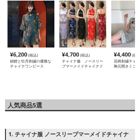
¥
6,200
¥
4,700
¥
4,400
(税込)
(税込)
(税込
錦鯉と牡丹刺繍の優雅な
チャイナ服 ノースリー
花柄刺繍チャイ
チャイナワンピース
ブマーメイドチャイナド
胸元開きミニ丈
レス
服
人気商品5選
1. チャイナ服 ノースリーブマーメイドチャイナ