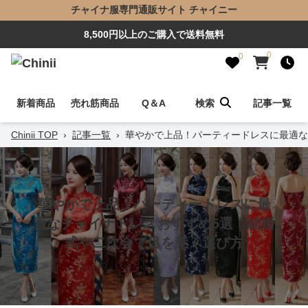
チャイナ服専門通販サイト チャイニー
8,500円以上のご購入で送料無料
0
0
新着商品
売れ筋商品
Q＆A
検索
記事一覧
Chinii TOP
›
記事一覧
›
華やかで上品！パーティードレスに最適な
華やかで上品！パーティードレスに最
適なチャイナドレスおすすめ5選｜結婚
式や二次会で目を惹く選び方