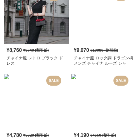
¥
8,760
¥
9,070
¥
9740
(割引前)
¥
10080
(割引前)
チャイナ服 レトロ ブラック ド
チャイナ服 ロック調 ドラゴン柄
レス
メンズ チャイナ ルーズ シャ
ツ
SALE
SALE
¥
4,780
¥
4,190
¥
5320
(割引前)
¥
4660
(割引前)