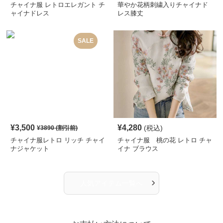
チャイナ服 レトロエレガント チ
華やか花柄刺繍入りチャイナド
ャイナドレス
レス膝丈
SALE
¥
3,500
¥
4,280
(税込)
¥
3890
(割引前)
チャイナ服レトロ リッチ チャイ
チャイナ服 桃の花 レトロ チャ
ナジャケット
イナ ブラウス
›
人気アイテム一覧へ