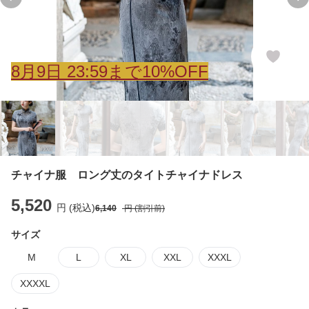
Previous slide
Ne
8
月
9
日 23:59まで10%OFF
チャイナ服 ロング丈のタイトチャイナドレス
5,520
円 (税込)
6,140
円 (割引前)
サイズ
M
L
XL
XXL
XXXL
XXXXL