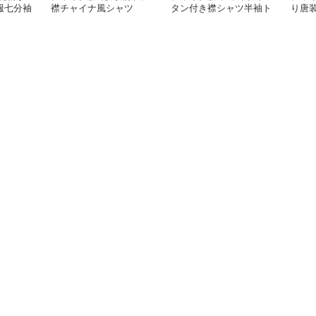
服七分袖
襟チャイナ風シャツ
タン付き襟シャツ半袖ト
り唐
ップス