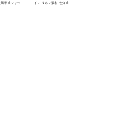
装風半袖シャツ
イン リネン素材 七分袖
中国風半袖シャツ
シャツ