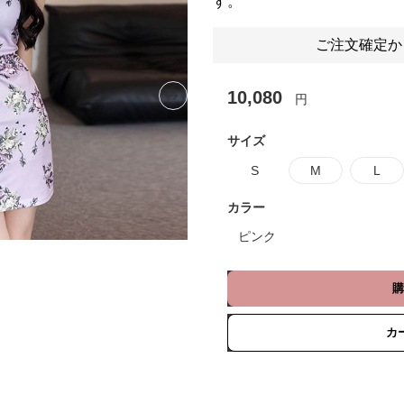
す。
ご注文確定か
10,080
円
Next slide
サイズ
S
M
L
カラー
ピンク
購
カ