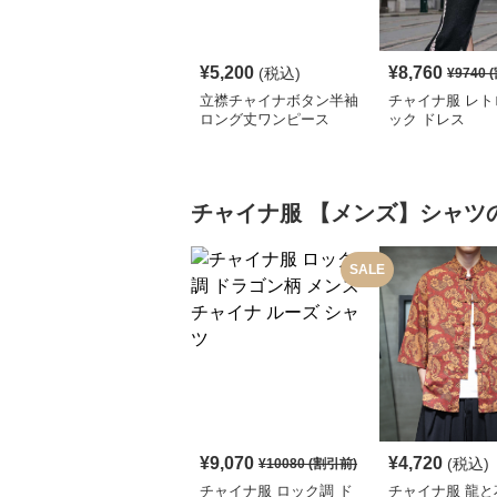
¥
5,200
¥
8,760
(税込)
¥
9740
(
立襟チャイナボタン半袖
チャイナ服 レト
ロング丈ワンピース
ック ドレス
チャイナ服
【メンズ】シャツ
SALE
¥
9,070
¥
4,720
(税込)
¥
10080
(割引前)
チャイナ服 ロック調 ド
チャイナ服 龍と