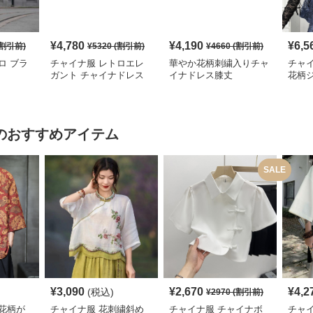
¥
4,780
¥
4,190
¥
6,5
割引前)
¥
5320
(割引前)
¥
4660
(割引前)
ロ ブラ
チャイナ服 レトロエレ
華やか花柄刺繍入りチャ
チャ
ガント チャイナドレス
イナドレス膝丈
花柄
レデ
のおすすめアイテム
SALE
¥
3,090
¥
2,670
¥
4,2
(税込)
¥
2970
(割引前)
花柄が
チャイナ服 花刺繍斜め
チャイナ服 チャイナボ
チャ