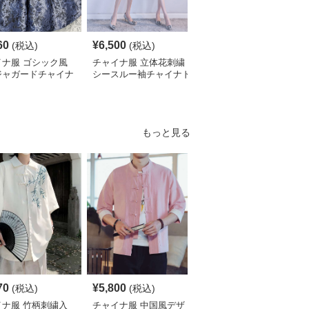
60
¥
6,500
¥
3,010
(税込)
(税込)
(税込)
イナ服 ゴシック風
チャイナ服 立体花刺繍
チャイナ服 花柄刺繍ホ
ジャガードチャイナ
シースルー袖チャイナド
ルターネックチャイナド
ィースドレス
レス
レス袖付き
もっと見る
70
¥
5,800
¥
4,190
(税込)
(税込)
(税込)
イナ服 竹柄刺繍入
チャイナ服 中国風デザ
チャイナ服 伝統柄入り