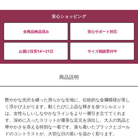
安心ショッピング
全商品検品済み
安心サポート対応
お届け目安14〜21日
サイズ相談受付中
商品説明
艶やかな光沢を纏った滑らかな生地に、伝統的な金襴模様が美し
く浮かび上がります。動くたびに上品な輝きを放つシルエット
は、女性らしいしなやかなラインをより一層引き立ててくれま
す。深めに入ったスリットが優美な足元を演出し、大人の気品と
華やかさを添える特別な一着です。落ち着いたブラックとゴール
ドのコントラストが、大切な日の装いを温かく彩ります。