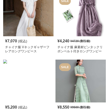
SALE
¥
7,070
¥
4,240
(税込)
¥
4720
(割引前)
チャイナ服 Vネックギャザーフ
チャイナ服 麻素材ピンタックリ
レアロングワンピース
ボンベルト付きロングワンピー
ス
SALE
¥
5,200
¥
8,550
(税込)
¥
9500
(割引前)