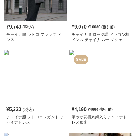
¥
9,740
¥
9,070
(税込)
¥
10080
(割引前)
チャイナ服 レトロ ブラック ド
チャイナ服 ロック調 ドラゴン柄
レス
メンズ チャイナ ルーズ シャ
ツ
SALE
¥
5,320
¥
4,190
(税込)
¥
4660
(割引前)
チャイナ服 レトロエレガント チ
華やか花柄刺繍入りチャイナド
ャイナドレス
レス膝丈