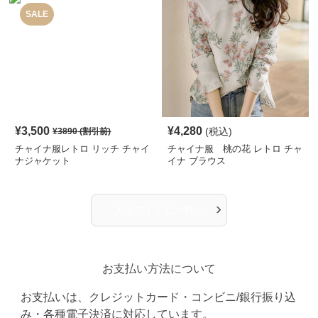
SALE
¥
3,500
¥
4,280
(税込)
¥
3890
(割引前)
チャイナ服レトロ リッチ チャイ
チャイナ服 桃の花 レトロ チャ
ナジャケット
イナ ブラウス
›
人気アイテム一覧へ
お支払い方法について
お支払いは、クレジットカード・コンビニ/銀行振り込
み・各種電子決済に対応しています。