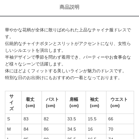
商品説明
華やかな花柄が全体に散りばめられた上品なチャイナ服ドレスで
す。
伝統的なチャイナボタンとスリットがアクセントになり、女性ら
しいシルエットを演出します。
半袖デザインで季節を問わず着用でき、パーティーやお食事会な
ど様々なシーンで活躍します。
体にほどよくフィットする美しいラインが魅力のドレスです。
特別な日のお出掛けにもおすすめの一着となっております。
サ
着丈
バスト
肩幅
袖丈
ウエスト
イ
(cm)
(cm)
(cm)
(cm)
(cm)
ズ
S
83
82
33.5
15.5
66
M
84
86
34.5
16
70