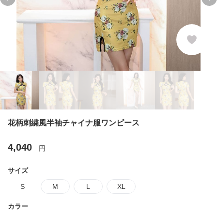
Previous slide
Ne
花柄刺繍風半袖チャイナ服ワンピース
4,040
円
サイズ
S
M
L
XL
カラー