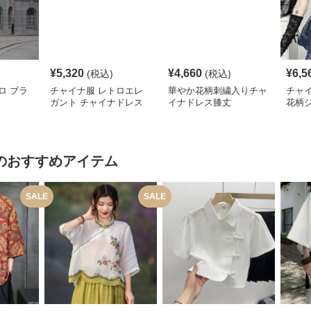
¥
5,320
¥
4,660
¥
6,5
(税込)
(税込)
ロ ブラ
チャイナ服 レトロエレ
華やか花柄刺繍入りチャ
チャ
ガント チャイナドレス
イナドレス膝丈
花柄
レデ
のおすすめアイテム
SALE
SALE