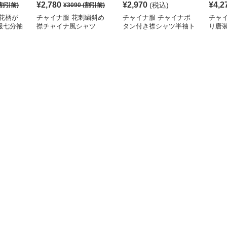
¥
2,780
¥
2,970
¥
4,2
(税込)
割引前)
¥
3090
(割引前)
花柄が
チャイナ服 花刺繍斜め
チャイナ服 チャイナボ
チャ
服七分袖
襟チャイナ風シャツ
タン付き襟シャツ半袖ト
り唐
ップス