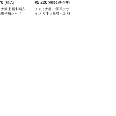
70
¥
5,220
¥
4,190
(税込)
(税込)
¥
5800
(割引前)
イナ服 竹柄刺繍入
チャイナ服 中国風デザ
チャイナ服 伝統柄入り
装風半袖シャツ
イン リネン素材 七分袖
中国風半袖シャツ
シャツ