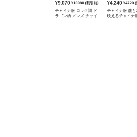
¥
9,070
¥
4,240
¥
10080
(割引前)
¥
4720
(
チャイナ服 ロック調 ド
チャイナ服 龍と
ラゴン柄 メンズ チャイ
映えるチャイナ
ナ ルーズ シャツ
シャツ