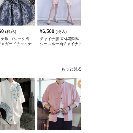
60
¥
6,500
¥
2,700
(税込)
(税込)
¥
3010
(割引前)
イナ服 ゴシック風
チャイナ服 立体花刺繍
チャイナ服 花柄刺繍ホ
ジャガードチャイナ
シースルー袖チャイナド
ルターネックチャイナド
ィースドレス
レス
レス袖付き
もっと見る
SALE