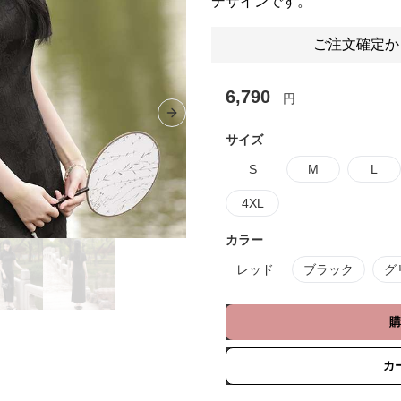
デザインです。
ご注文確定か
6,790
円
Next slide
サイズ
S
M
L
4XL
カラー
レッド
ブラック
グ
購
カ