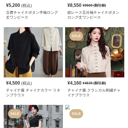
¥
5,200
¥
8,550
(税込)
¥
9500
(割引前)
立襟チャイナボタン半袖ロング
総レース五分袖チャイナボタン
丈ワンピース
ロング丈ワンピース
SALE
¥
4,500
¥
4,160
(税込)
¥
4630
(割引前)
チャイナ服 チャイナカラー リネ
チャイナ服 クラシカル刺繍チャ
ンブラウス
イナブラウス
SALE
SALE