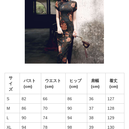
サ
バスト
ウエスト
ヒップ
肩幅
着丈
イ
(cm)
(cm)
(cm)
(cm)
(cm)
ズ
S
82
66
86
36
127
M
86
70
90
37
128
L
90
74
94
38
129
XL
94
78
98
39
130