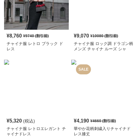
¥
8,760
¥
9,070
¥
9740
(割引前)
¥
10080
(割引前)
チャイナ服 レトロ ブラック ド
チャイナ服 ロック調 ドラゴン柄
レス
メンズ チャイナ ルーズ シャ
ツ
SALE
¥
5,320
¥
4,190
(税込)
¥
4660
(割引前)
チャイナ服 レトロエレガント チ
華やか花柄刺繍入りチャイナド
ャイナドレス
レス膝丈