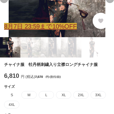
Previous slide
Ne
8
月
7
日 23:59まで10%OFF
チャイナ服 牡丹柄刺繍入り立襟ロングチャイナ服
6,810
円 (税込)
7,570
円 (割引前)
サイズ
S
M
L
XL
2XL
3XL
4XL