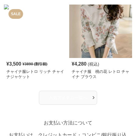
SALE
¥
3,500
¥
4,280
(税込)
¥
3890
(割引前)
チャイナ服レトロ リッチ チャイ
チャイナ服 桃の花 レトロ チャ
ナジャケット
イナ ブラウス
›
人気アイテム一覧へ
お支払い方法について
お支払いは、クレジットカード・コンビニ/銀行振り込