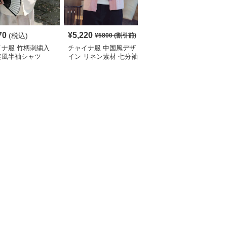
70
¥
5,220
¥
4,190
(税込)
(税込)
¥
5800
(割引前)
イナ服 竹柄刺繍入
チャイナ服 中国風デザ
チャイナ服 伝統柄入り
装風半袖シャツ
イン リネン素材 七分袖
中国風半袖シャツ
シャツ