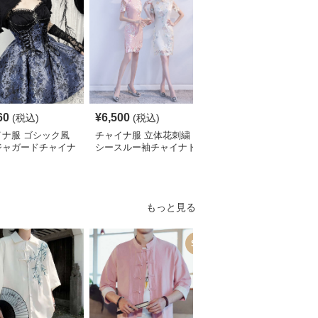
60
¥
6,500
¥
2,700
(税込)
(税込)
¥
3010
(割引前)
イナ服 ゴシック風
チャイナ服 立体花刺繍
チャイナ服 花柄刺繍ホ
ジャガードチャイナ
シースルー袖チャイナド
ルターネックチャイナド
ィースドレス
レス
レス袖付き
もっと見る
SALE