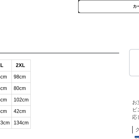
カ
XL
2XL
4cm
98cm
6cm
80cm
6cm
102cm
お
ビ
9cm
42cm
応
33cm
134cm