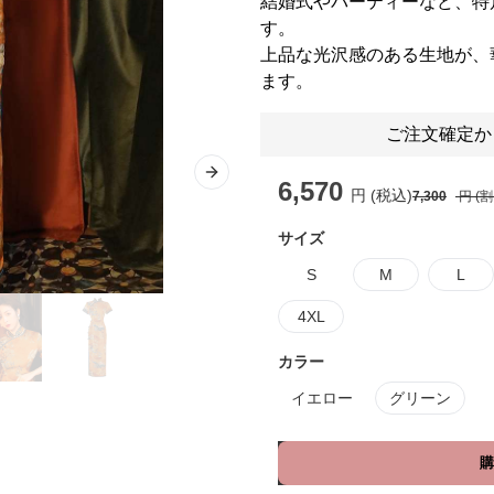
結婚式やパーティーなど、特
す。
上品な光沢感のある生地が、
ます。
ご注文確定か
Next slide
6,570
円 (税込)
7,300
円 (
サイズ
S
M
L
4XL
カラー
イエロー
グリーン
購