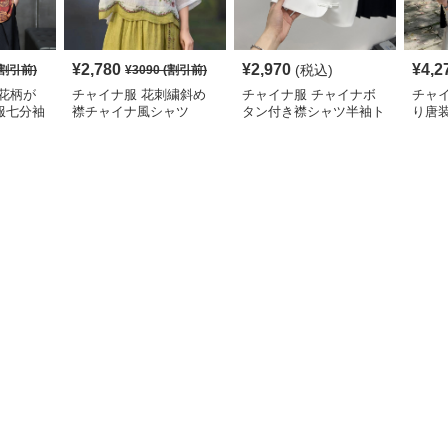
¥
2,780
¥
2,970
¥
4,2
(税込)
割引前)
¥
3090
(割引前)
花柄が
チャイナ服 花刺繍斜め
チャイナ服 チャイナボ
チャ
服七分袖
襟チャイナ風シャツ
タン付き襟シャツ半袖ト
り唐
ップス