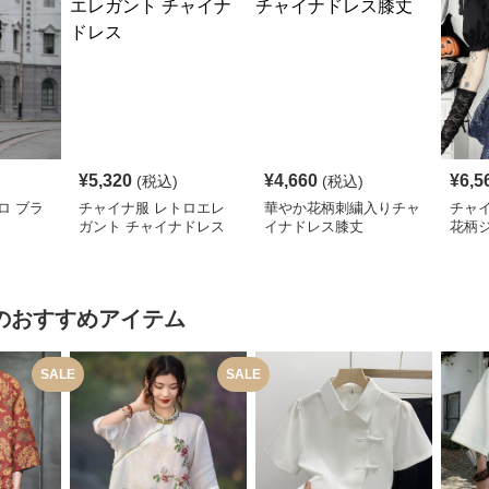
¥
5,320
¥
4,660
¥
6,5
(税込)
(税込)
ロ ブラ
チャイナ服 レトロエレ
華やか花柄刺繍入りチャ
チャ
ガント チャイナドレス
イナドレス膝丈
花柄
レデ
のおすすめアイテム
SALE
SALE