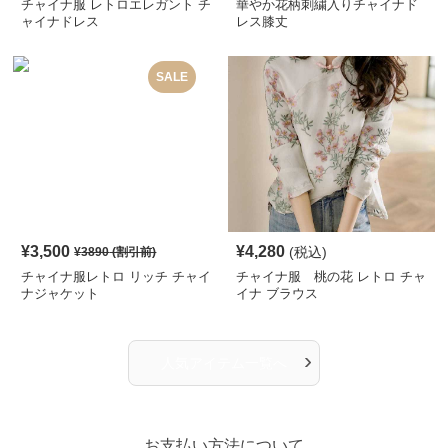
チャイナ服 レトロエレガント チ
華やか花柄刺繍入りチャイナド
ャイナドレス
レス膝丈
SALE
¥
3,500
¥
4,280
(税込)
¥
3890
(割引前)
チャイナ服レトロ リッチ チャイ
チャイナ服 桃の花 レトロ チャ
ナジャケット
イナ ブラウス
›
人気アイテム一覧へ
お支払い方法について