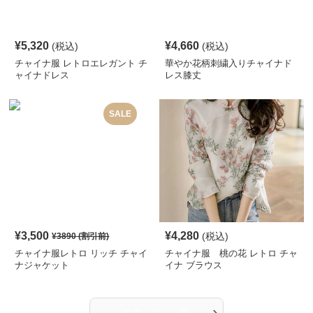
¥
5,320
¥
4,660
(税込)
(税込)
チャイナ服 レトロエレガント チ
華やか花柄刺繍入りチャイナド
ャイナドレス
レス膝丈
SALE
¥
3,500
¥
4,280
(税込)
¥
3890
(割引前)
チャイナ服レトロ リッチ チャイ
チャイナ服 桃の花 レトロ チャ
ナジャケット
イナ ブラウス
›