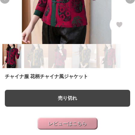
Previous slide
Ne
チャイナ服 花柄チャイナ風ジャケット
売り切れ
レビューはこちら