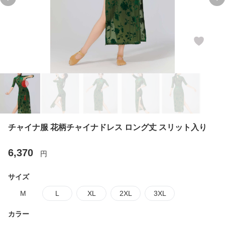
Previous slide
Ne
チャイナ服 花柄チャイナドレス ロング丈 スリット入り
6,370
円
サイズ
M
L
XL
2XL
3XL
カラー