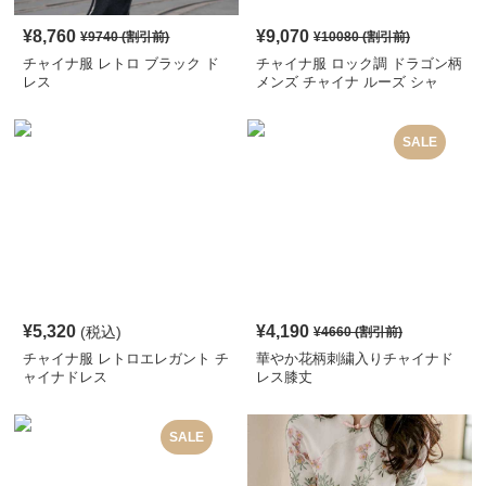
¥
8,760
¥
9,070
¥
9740
(割引前)
¥
10080
(割引前)
チャイナ服 レトロ ブラック ド
チャイナ服 ロック調 ドラゴン柄
レス
メンズ チャイナ ルーズ シャ
ツ
SALE
¥
5,320
¥
4,190
(税込)
¥
4660
(割引前)
チャイナ服 レトロエレガント チ
華やか花柄刺繍入りチャイナド
ャイナドレス
レス膝丈
SALE