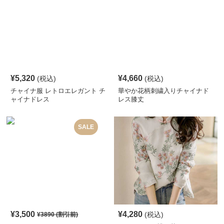
¥
5,320
¥
4,660
(税込)
(税込)
チャイナ服 レトロエレガント チ
華やか花柄刺繍入りチャイナド
ャイナドレス
レス膝丈
SALE
¥
3,500
¥
4,280
(税込)
¥
3890
(割引前)