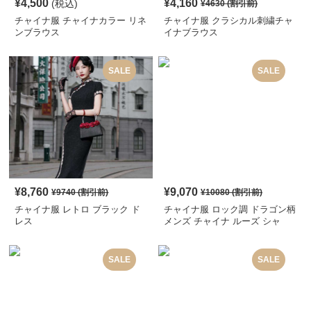
¥
4,500
¥
4,160
(税込)
¥
4630
(割引前)
チャイナ服 チャイナカラー リネ
チャイナ服 クラシカル刺繍チャ
ンブラウス
イナブラウス
SALE
SALE
¥
8,760
¥
9,070
¥
9740
(割引前)
¥
10080
(割引前)
チャイナ服 レトロ ブラック ド
チャイナ服 ロック調 ドラゴン柄
レス
メンズ チャイナ ルーズ シャ
ツ
SALE
SALE