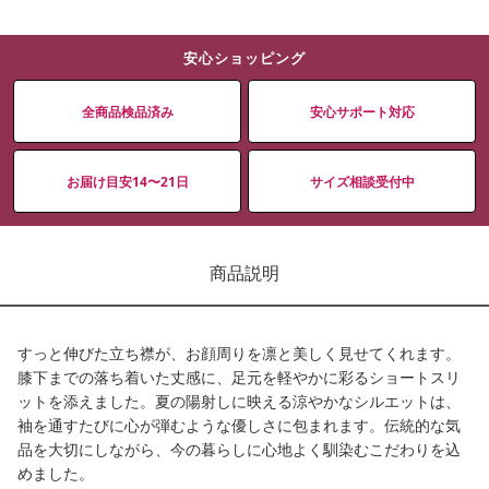
安心ショッピング
全商品検品済み
安心サポート対応
お届け目安14〜21日
サイズ相談受付中
商品説明
すっと伸びた立ち襟が、お顔周りを凛と美しく見せてくれます。
膝下までの落ち着いた丈感に、足元を軽やかに彩るショートスリ
ットを添えました。夏の陽射しに映える涼やかなシルエットは、
袖を通すたびに心が弾むような優しさに包まれます。伝統的な気
品を大切にしながら、今の暮らしに心地よく馴染むこだわりを込
めました。