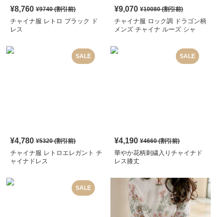
¥
8,760
¥
9,070
¥
9740
(割引前)
¥
10080
(割引前)
チャイナ服 レトロ ブラック ド
チャイナ服 ロック調 ドラゴン柄
レス
メンズ チャイナ ルーズ シャ
ツ
SALE
SALE
¥
4,780
¥
4,190
¥
5320
(割引前)
¥
4660
(割引前)
チャイナ服 レトロエレガント チ
華やか花柄刺繍入りチャイナド
ャイナドレス
レス膝丈
SALE