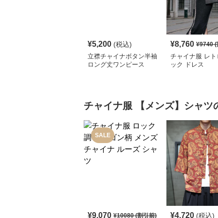
¥
5,200
¥
8,760
(税込)
¥
9740
(
立襟チャイナボタン半袖
チャイナ服 レト
ロング丈ワンピース
ック ドレス
チャイナ服
【メンズ】シャツ
SALE
¥
9,070
¥
4,720
(税込)
¥
10080
(割引前)