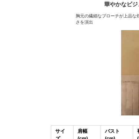
華やかなビジ
胸元の繊細なブローチが上品な
さを演出
サイ
肩幅
バスト
ズ
(cm)
(cm)