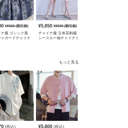
00
¥
5,850
¥
2,700
¥
6560
(割引前)
¥
6500
(割引前)
¥
3010
(割引前)
イナ服 ゴシック風
チャイナ服 立体花刺繍
チャイナ服 花柄刺繍ホ
ジャガードチャイナ
シースルー袖チャイナド
ルターネックチャイナド
ィースドレス
レス
レス袖付き
もっと見る
70
¥
5,800
¥
4,190
(税込)
(税込)
(税込)