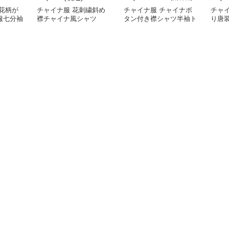
花柄が
チャイナ服 花刺繍斜め
チャイナ服 チャイナボ
チャ
服七分袖
襟チャイナ風シャツ
タン付き襟シャツ半袖ト
り唐
ップス