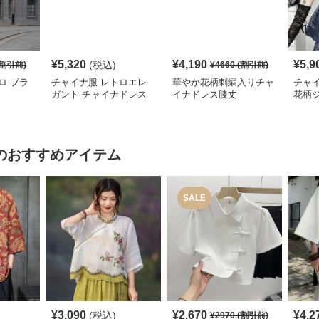
¥
5,320
¥
4,190
¥
5,9
(税込)
割引前)
¥
4660
(割引前)
ロ ブラ
チャイナ服 レトロエレ
華やか花柄刺繍入りチャ
チャ
ガント チャイナドレス
イナドレス膝丈
花柄
レデ
のおすすめアイテム
SALE
¥
3,090
¥
2,670
¥
4,2
(税込)
¥
2970
(割引前)