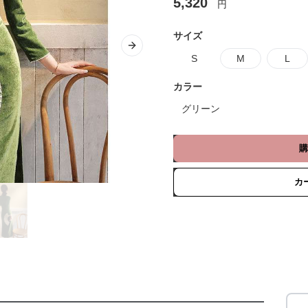
5,320
円
サイズ
Next slide
S
M
L
カラー
グリーン
購
カ