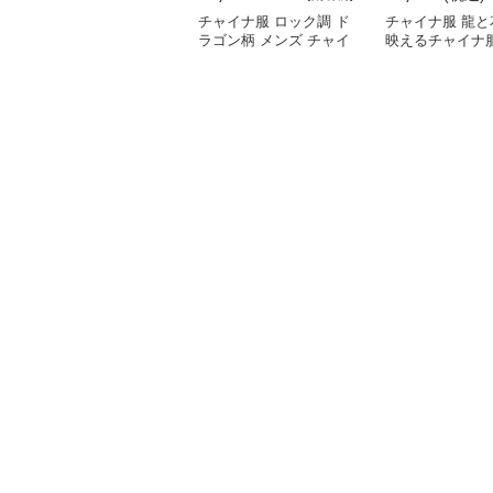
チャイナ服 ロック調 ド
チャイナ服 龍と
ラゴン柄 メンズ チャイ
映えるチャイナ
ナ ルーズ シャツ
シャツ