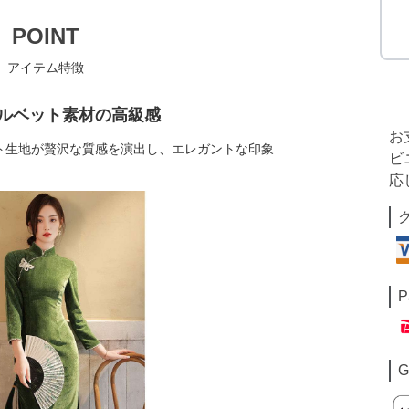
POINT
アイテム特徴
ルベット素材の高級感
お
ト生地が贅沢な質感を演出し、エレガントな印象
ビ
応
P
G