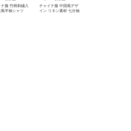
イナ服 竹柄刺繍入
チャイナ服 中国風デザ
チャイナ服 伝統柄入り
装風半袖シャツ
イン リネン素材 七分袖
中国風半袖シャツ
シャツ