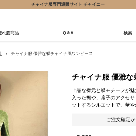
チャイナ服専門通販サイト チャイニー
売れ筋商品
Q＆A
検索
覧
›
チャイナ服 優雅な蝶チャイナ風ワンピース
チャイナ服 優雅
上品な襟元と蝶モチーフが魅
入った裾や、扇子のアクセサ
ットするシルエットで、華や
ご注文確定か