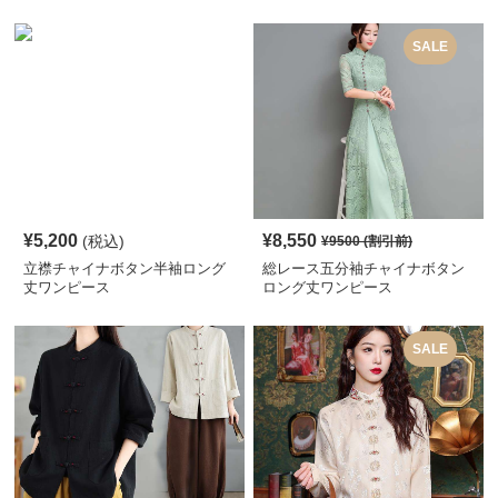
ス
SALE
¥
5,200
¥
8,550
(税込)
¥
9500
(割引前)
立襟チャイナボタン半袖ロング
総レース五分袖チャイナボタン
丈ワンピース
ロング丈ワンピース
SALE