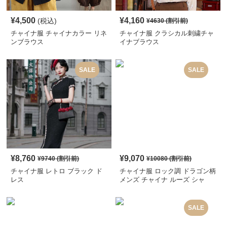
¥
4,500
¥
4,160
(税込)
¥
4630
(割引前)
チャイナ服 チャイナカラー リネ
チャイナ服 クラシカル刺繍チャ
ンブラウス
イナブラウス
SALE
SALE
¥
8,760
¥
9,070
¥
9740
(割引前)
¥
10080
(割引前)
チャイナ服 レトロ ブラック ド
チャイナ服 ロック調 ドラゴン柄
レス
メンズ チャイナ ルーズ シャ
ツ
SALE