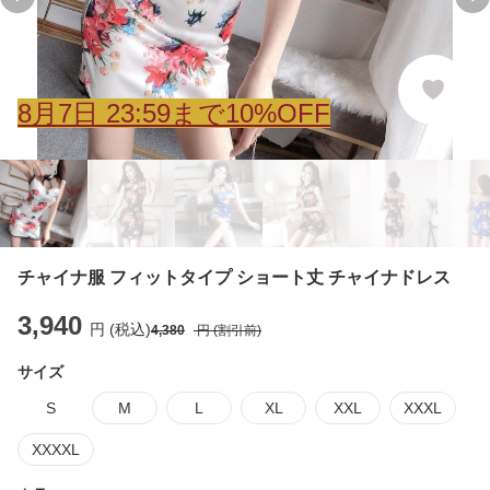
Previous slide
Ne
8
月
7
日 23:59まで10%OFF
チャイナ服 フィットタイプ ショート丈 チャイナドレス
3,940
円 (税込)
4,380
円 (割引前)
サイズ
S
M
L
XL
XXL
XXXL
XXXXL