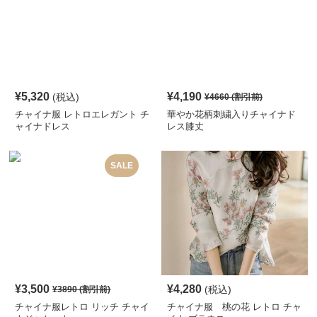
¥
5,320
¥
4,190
(税込)
¥
4660
(割引前)
チャイナ服 レトロエレガント チ
華やか花柄刺繍入りチャイナド
ャイナドレス
レス膝丈
SALE
¥
3,500
¥
4,280
(税込)
¥
3890
(割引前)
チャイナ服レトロ リッチ チャイ
チャイナ服 桃の花 レトロ チャ