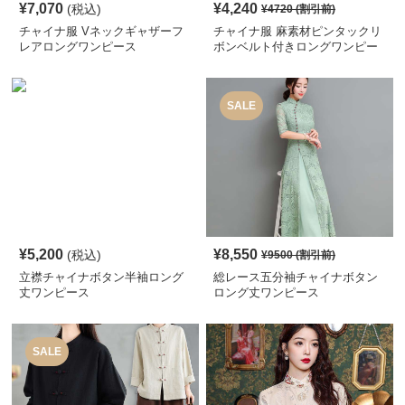
¥
7,070
¥
4,240
(税込)
¥
4720
(割引前)
チャイナ服 Vネックギャザーフ
チャイナ服 麻素材ピンタックリ
レアロングワンピース
ボンベルト付きロングワンピー
ス
SALE
¥
5,200
¥
8,550
(税込)
¥
9500
(割引前)
立襟チャイナボタン半袖ロング
総レース五分袖チャイナボタン
丈ワンピース
ロング丈ワンピース
SALE