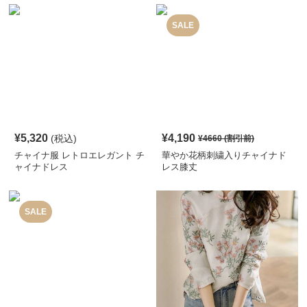
SALE
¥
5,320
¥
4,190
(税込)
¥
4660
(割引前)
チャイナ服 レトロエレガント チ
華やか花柄刺繍入りチャイナド
ャイナドレス
レス膝丈
SALE