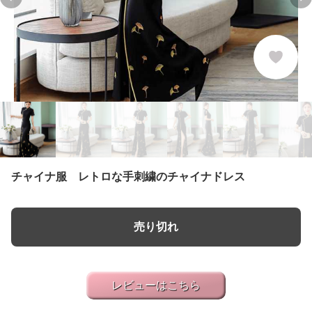
Previous slide
Ne
チャイナ服 レトロな手刺繍のチャイナドレス
売り切れ
レビューはこちら