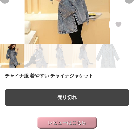
Previous slide
Ne
チャイナ服 着やすい チャイナジャケット
売り切れ
レビューはこちら