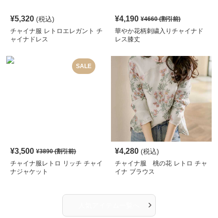
¥
5,320
¥
4,190
(税込)
¥
4660
(割引前)
チャイナ服 レトロエレガント チ
華やか花柄刺繍入りチャイナド
ャイナドレス
レス膝丈
SALE
¥
3,500
¥
4,280
(税込)
¥
3890
(割引前)
チャイナ服レトロ リッチ チャイ
チャイナ服 桃の花 レトロ チャ
ナジャケット
イナ ブラウス
›
人気アイテム一覧へ