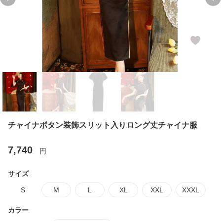
Previous slide
Ne
チャイナボタン装飾スリット入りロング丈チャイナ服
7,740
円
サイズ
S
M
L
XL
XXL
XXXL
カラー