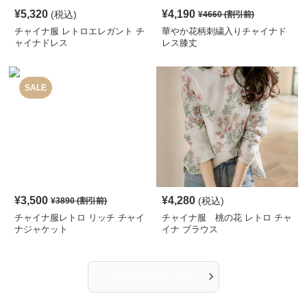
¥
5,320
¥
4,190
(税込)
¥
4660
(割引前)
チャイナ服 レトロエレガント チ
華やか花柄刺繍入りチャイナド
ャイナドレス
レス膝丈
SALE
¥
3,500
¥
4,280
(税込)
¥
3890
(割引前)
チャイナ服レトロ リッチ チャイ
チャイナ服 桃の花 レトロ チャ
ナジャケット
イナ ブラウス
›
人気アイテム一覧へ