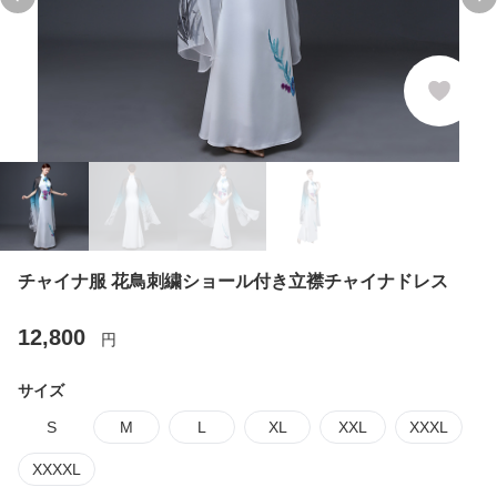
Previous slide
Ne
チャイナ服 花鳥刺繍ショール付き立襟チャイナドレス
12,800
円
サイズ
S
M
L
XL
XXL
XXXL
XXXXL