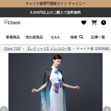
チャイナ服専門通販サイト チャイニー
8,500円以上のご購入で送料無料
0
0
新着商品
売れ筋商品
Q＆A
検索
記事一覧
Chinii TOP
›
【レディース】ドレスの一覧
›
チャイナ服 花鳥刺繍