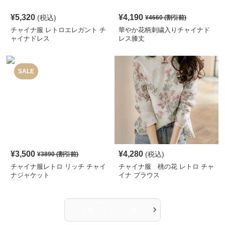
¥
5,320
¥
4,190
(税込)
¥
4660
(割引前)
チャイナ服 レトロエレガント チ
華やか花柄刺繍入りチャイナド
ャイナドレス
レス膝丈
SALE
¥
3,500
¥
4,280
(税込)
¥
3890
(割引前)
チャイナ服レトロ リッチ チャイ
チャイナ服 桃の花 レトロ チャ
ナジャケット
イナ ブラウス
›
人気アイテム一覧へ