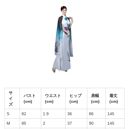
サ
バスト
ウエスト
ヒップ
肩幅
着丈
イ
(cm)
(cm)
(cm)
(cm)
(cm)
ズ
S
82
1.9
36
86
145
M
85
2
37
90
145