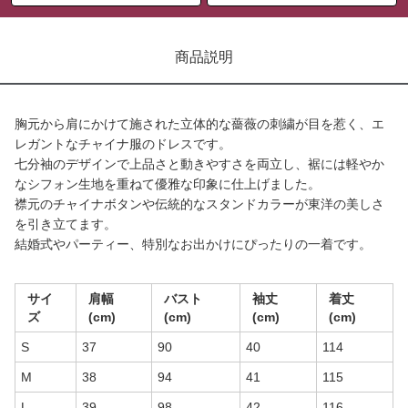
商品説明
胸元から肩にかけて施された立体的な薔薇の刺繍が目を惹く、エ
レガントなチャイナ服のドレスです。
七分袖のデザインで上品さと動きやすさを両立し、裾には軽やか
なシフォン生地を重ねて優雅な印象に仕上げました。
襟元のチャイナボタンや伝統的なスタンドカラーが東洋の美しさ
を引き立てます。
結婚式やパーティー、特別なお出かけにぴったりの一着です。
サイ
肩幅
バスト
袖丈
着丈
ズ
(cm)
(cm)
(cm)
(cm)
S
37
90
40
114
M
38
94
41
115
L
39
98
42
116