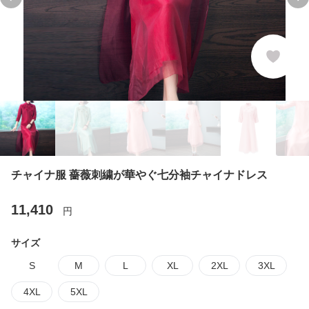
Previous slide
Ne
チャイナ服 薔薇刺繍が華やぐ七分袖チャイナドレス
11,410
円
サイズ
S
M
L
XL
2XL
3XL
4XL
5XL