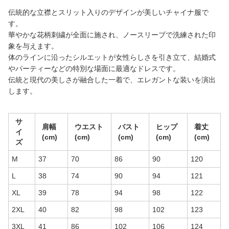
伝統的な立襟とスリット入りのデザインが美しいチャイナ服で
す。
華やかな花柄刺繍が全面に施され、ノースリーブで洗練された印
象を与えます。
体のラインに沿ったシルエットが女性らしさを引き立て、結婚式
やパーティーなどの特別な場面に最適なドレスです。
伝統と現代の美しさが融合した一着で、エレガントな装いを演出
します。
サ
肩幅
ウエスト
バスト
ヒップ
着丈
イ
(cm)
(cm)
(cm)
(cm)
(cm)
ズ
M
37
70
86
90
120
L
38
74
90
94
121
XL
39
78
94
98
122
2XL
40
82
98
102
123
3XL
41
86
102
106
124