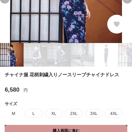
Previous slide
Ne
チャイナ服 花柄刺繍入りノースリーブチャイナドレス
6,580
円
サイズ
M
L
XL
2XL
3XL
4XL
購入画面に進む