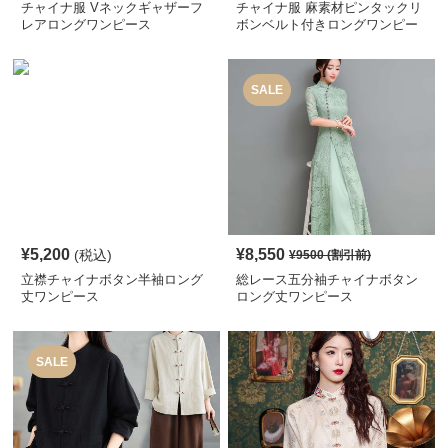
チャイナ服 Vネックギャザーフ
チャイナ服 麻素材ピンタックリ
レアロングワンピース
ボンベルト付きロングワンピー
ス
SALE
¥
5,200
¥
8,550
(税込)
¥
9500
(割引前)
立襟チャイナボタン半袖ロング
総レース五分袖チャイナボタン
丈ワンピース
ロング丈ワンピース
SALE