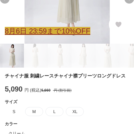
Previous slide
Ne
8
月
6
日 23:59まで10%OFF
チャイナ服 刺繍レースチャイナ襟プリーツロングドレス
5,090
円 (税込)
5,660
円 (割引前)
サイズ
S
M
L
XL
カラー
クリーム