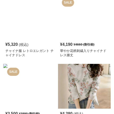
SALE
¥
5,320
¥
4,190
(税込)
¥
4660
(割引前)
チャイナ服 レトロエレガント チ
華やか花柄刺繍入りチャイナド
ャイナドレス
レス膝丈
SALE
¥
3,500
¥
4,280
(税込)
¥
3890
(割引前)