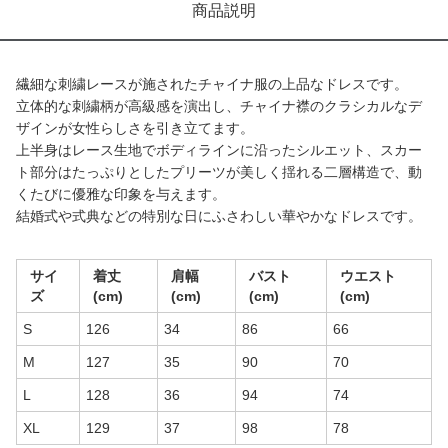
商品説明
繊細な刺繍レースが施されたチャイナ服の上品なドレスです。
立体的な刺繍柄が高級感を演出し、チャイナ襟のクラシカルなデ
ザインが女性らしさを引き立てます。
上半身はレース生地でボディラインに沿ったシルエット、スカー
ト部分はたっぷりとしたプリーツが美しく揺れる二層構造で、動
くたびに優雅な印象を与えます。
結婚式や式典などの特別な日にふさわしい華やかなドレスです。
サイ
着丈
肩幅
バスト
ウエスト
ズ
(cm)
(cm)
(cm)
(cm)
S
126
34
86
66
M
127
35
90
70
L
128
36
94
74
XL
129
37
98
78