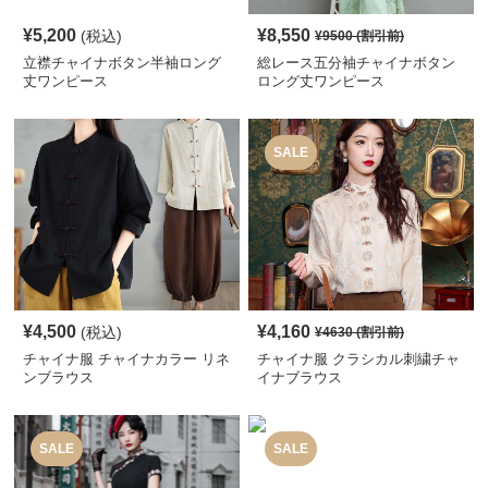
¥
5,200
¥
8,550
(税込)
¥
9500
(割引前)
立襟チャイナボタン半袖ロング
総レース五分袖チャイナボタン
丈ワンピース
ロング丈ワンピース
SALE
¥
4,500
¥
4,160
(税込)
¥
4630
(割引前)
チャイナ服 チャイナカラー リネ
チャイナ服 クラシカル刺繍チャ
ンブラウス
イナブラウス
SALE
SALE