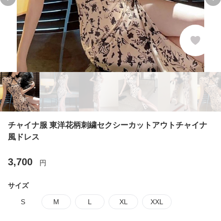
Previous slide
Ne
チャイナ服 東洋花柄刺繍セクシーカットアウトチャイナ
風ドレス
3,700
円
サイズ
S
M
L
XL
XXL