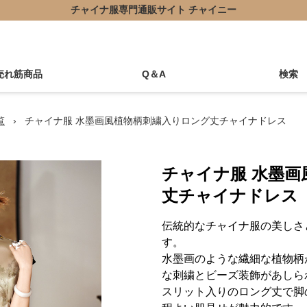
チャイナ服専門通販サイト チャイニー
売れ筋商品
Q＆A
検索
覧
›
チャイナ服 水墨画風植物柄刺繍入りロング丈チャイナドレス
チャイナ服 水墨画
丈チャイナドレス
伝統的なチャイナ服の美しさ
す。
水墨画のような繊細な植物柄
な刺繍とビーズ装飾があしら
スリット入りのロング丈で脚