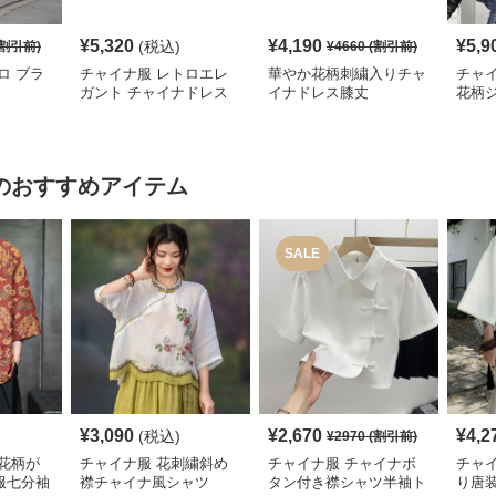
¥
5,320
¥
4,190
¥
5,9
(税込)
割引前)
¥
4660
(割引前)
ロ ブラ
チャイナ服 レトロエレ
華やか花柄刺繍入りチャ
チャ
ガント チャイナドレス
イナドレス膝丈
花柄
レデ
のおすすめアイテム
SALE
¥
3,090
¥
2,670
¥
4,2
(税込)
¥
2970
(割引前)
花柄が
チャイナ服 花刺繍斜め
チャイナ服 チャイナボ
チャ
服七分袖
襟チャイナ風シャツ
タン付き襟シャツ半袖ト
り唐