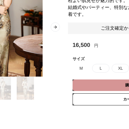
程よい肌見せが魅力的です。
結婚式やパーティー、特別な
着です。
ご注文確定か
Next slide
16,500
円
サイズ
M
L
XL
購
カ