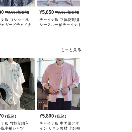
00
¥
5,850
¥
2,700
¥
6560
(割引前)
¥
6500
(割引前)
¥
3010
(割引前)
イナ服 ゴシック風
チャイナ服 立体花刺繍
チャイナ服 花柄刺繍ホ
ジャガードチャイナ
シースルー袖チャイナド
ルターネックチャイナド
ィースドレス
レス
レス袖付き
もっと見る
70
¥
5,800
¥
4,190
(税込)
(税込)
(税込)
イナ服 竹柄刺繍入
チャイナ服 中国風デザ
チャイナ服 伝統柄入り
装風半袖シャツ
イン リネン素材 七分袖
中国風半袖シャツ