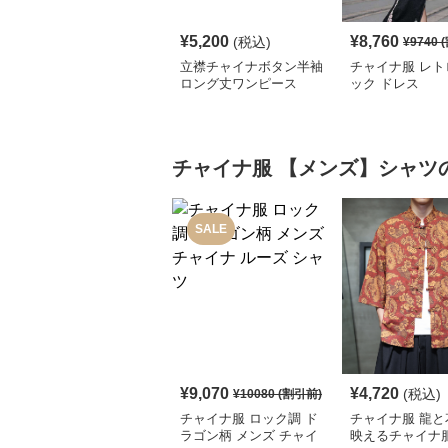
¥
5,200
¥
8,760
(税込)
¥
9740
(
立襟チャイナボタン半袖
チャイナ服 レト
ロング丈ワンピース
ック ドレス
チャイナ服
【メンズ】シャツ
SALE
¥
9,070
¥
4,720
(税込)
¥
10080
(割引前)
チャイナ服 ロック調 ド
チャイナ服 龍と
ラゴン柄 メンズ チャイ
映えるチャイナ