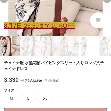
Previous slide
Ne
8
月
7
日 23:59まで10%OFF
チャイナ服 水墨花柄パイピングスリット入りロング丈チ
ャイナドレス
3,330
円 (税込)
3,700
円 (割引前)
サイズ
M
L
XL