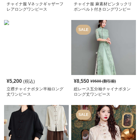
チャイナ服 Vネックギャザーフ
チャイナ服 麻素材ピンタックリ
レアロングワンピース
ボンベルト付きロングワンピー
ス
SALE
¥
5,200
¥
8,550
(税込)
¥
9500
(割引前)
立襟チャイナボタン半袖ロング
総レース五分袖チャイナボタン
丈ワンピース
ロング丈ワンピース
SALE