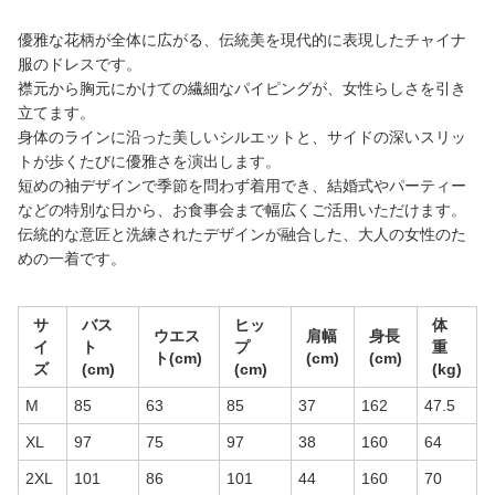
優雅な花柄が全体に広がる、伝統美を現代的に表現したチャイナ
服のドレスです。
襟元から胸元にかけての繊細なパイピングが、女性らしさを引き
立てます。
身体のラインに沿った美しいシルエットと、サイドの深いスリッ
トが歩くたびに優雅さを演出します。
短めの袖デザインで季節を問わず着用でき、結婚式やパーティー
などの特別な日から、お食事会まで幅広くご活用いただけます。
伝統的な意匠と洗練されたデザインが融合した、大人の女性のた
めの一着です。
サ
バス
ヒッ
体
ウエス
肩幅
身長
イ
ト
プ
重
ト(cm)
(cm)
(cm)
ズ
(cm)
(cm)
(kg)
M
85
63
85
37
162
47.5
XL
97
75
97
38
160
64
2XL
101
86
101
44
160
70