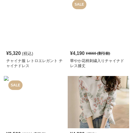
SALE
¥
5,320
¥
4,190
(税込)
¥
4660
(割引前)
チャイナ服 レトロエレガント チ
華やか花柄刺繍入りチャイナド
ャイナドレス
レス膝丈
SALE