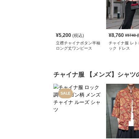
¥
5,200
¥
8,760
(税込)
¥
9740
(
立襟チャイナボタン半袖
チャイナ服 レト
ロング丈ワンピース
ック ドレス
チャイナ服
【メンズ】シャツ
SALE