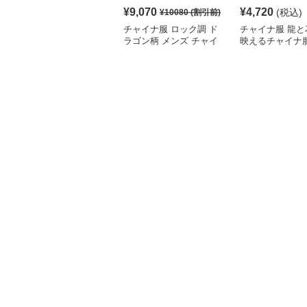
¥
9,070
¥
4,720
(税込)
¥
10080
(割引前)
チャイナ服 ロック調 ド
チャイナ服 龍と
ラゴン柄 メンズ チャイ
映えるチャイナ
ナ ルーズ シャツ
シャツ