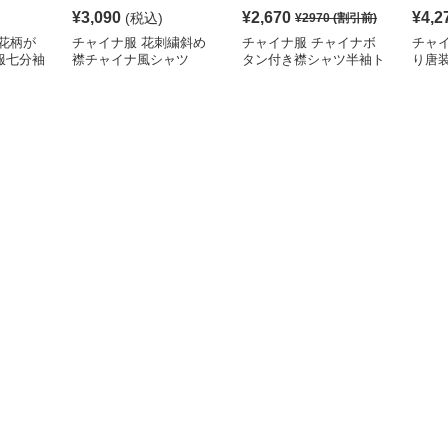
¥
3,090
¥
2,670
¥
4,2
(税込)
¥
2970
(割引前)
花柄が
チャイナ服 花刺繍斜め
チャイナ服 チャイナボ
チャ
服七分袖
襟チャイナ風シャツ
タン付き襟シャツ半袖ト
り唐
ップス