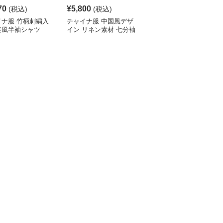
70
¥
5,800
¥
4,190
(税込)
(税込)
(税込)
イナ服 竹柄刺繍入
チャイナ服 中国風デザ
チャイナ服 伝統柄入り
装風半袖シャツ
イン リネン素材 七分袖
中国風半袖シャツ
シャツ