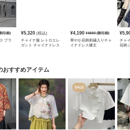
¥
5,320
¥
4,190
¥
5,9
(税込)
割引前)
¥
4660
(割引前)
ロ ブラ
チャイナ服 レトロエレ
華やか花柄刺繍入りチャ
チャ
ガント チャイナドレス
イナドレス膝丈
花柄
レデ
のおすすめアイテム
SALE