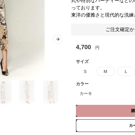
式や特別なパーティーなどの
っております。
東洋の優雅さと現代的な洗練
ご注文確定か
Next slide
4,700
円
サイズ
S
M
L
カラー
カーキ
購
カ