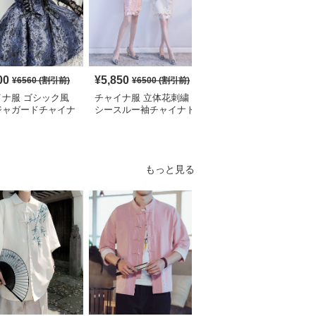
00
¥
5,850
¥
2,700
¥
6560
(割引前)
¥
6500
(割引前)
¥
3010
(割引前)
イナ服 ゴシック風
チャイナ服 立体花刺繍
チャイナ服 花柄刺繍ホ
ジャガードチャイナ
シースルー袖チャイナド
ルターネックチャイナド
ィースドレス
レス
レス袖付き
もっと見る