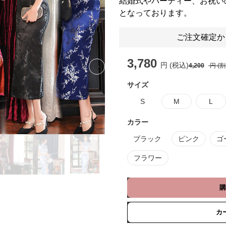
結婚式やパーティー、お祝い
となっております。
ご注文確定か
3,780
円 (税込)
4,200
円 (
Next slide
サイズ
S
M
L
カラー
ブラック
ピンク
ゴ
フラワー
購
カ