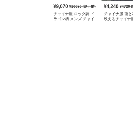
¥
9,070
¥
4,240
¥
10080
(割引前)
¥
4720
(
チャイナ服 ロック調 ド
チャイナ服 龍と
ラゴン柄 メンズ チャイ
映えるチャイナ
ナ ルーズ シャツ
シャツ