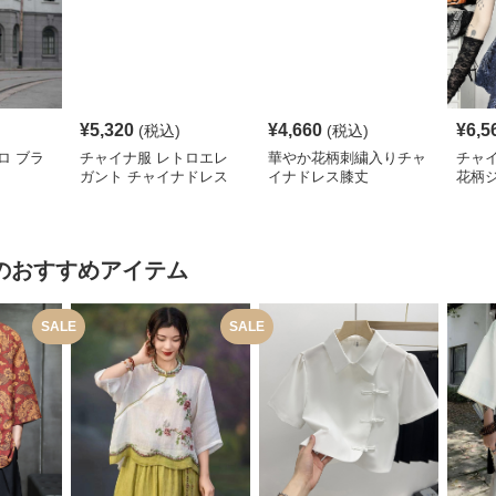
¥
5,320
¥
4,660
¥
6,5
(税込)
(税込)
ロ ブラ
チャイナ服 レトロエレ
華やか花柄刺繍入りチャ
チャ
ガント チャイナドレス
イナドレス膝丈
花柄
レデ
のおすすめアイテム
SALE
SALE