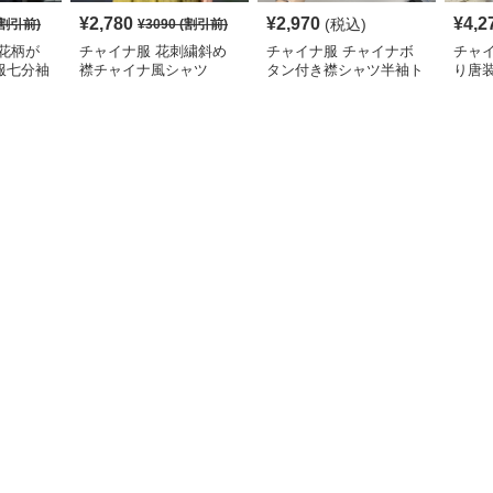
¥
2,780
¥
2,970
¥
4,2
(税込)
割引前)
¥
3090
(割引前)
花柄が
チャイナ服 花刺繍斜め
チャイナ服 チャイナボ
チャ
服七分袖
襟チャイナ風シャツ
タン付き襟シャツ半袖ト
り唐
ップス