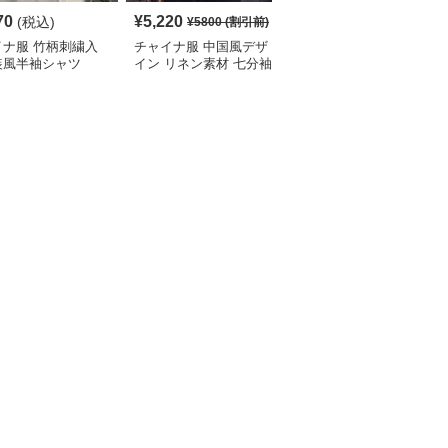
70
¥
5,220
¥
4,190
(税込)
(税込)
¥
5800
(割引前)
イナ服 竹柄刺繍入
チャイナ服 中国風デザ
チャイナ服 伝統柄入り
装風半袖シャツ
イン リネン素材 七分袖
中国風半袖シャツ
シャツ