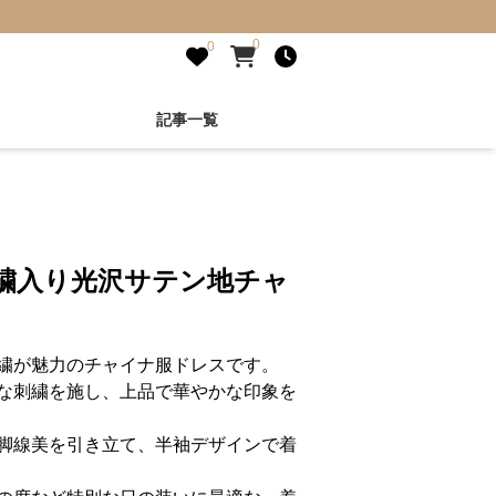
0
0
記事一覧
刺繍入り光沢サテン地チャ
繍が魅力のチャイナ服ドレスです。
な刺繍を施し、上品で華やかな印象を
脚線美を引き立て、半袖デザインで着