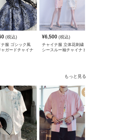
60
¥
6,500
¥
2,700
(税込)
(税込)
¥
3010
(割引前)
イナ服 ゴシック風
チャイナ服 立体花刺繍
チャイナ服 花柄刺繍ホ
ジャガードチャイナ
シースルー袖チャイナド
ルターネックチャイナド
ィースドレス
レス
レス袖付き
もっと見る
SALE