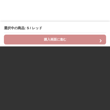
選択中の商品: S / レッド
購入画面に進む
Chinii
について