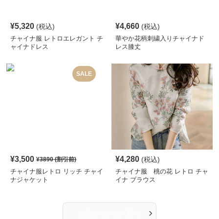
¥
5,320
¥
4,660
(税込)
(税込)
チャイナ服 レトロエレガント チ
華やか花柄刺繍入りチャイナド
ャイナドレス
レス膝丈
SALE
¥
3,500
¥
4,280
(税込)
¥
3890
(割引前)
チャイナ服レトロ リッチ チャイ
チャイナ服 桃の花 レトロ チャ
ナジャケット
イナ ブラウス
›
人気アイテム一覧へ