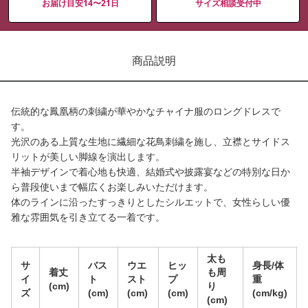
お届け目安14〜21日
サイズ相談受付中
商品説明
伝統的な鳳凰柄の刺繍が華やかなチャイナ服のロングドレスで
す。
光沢のある上質な生地に繊細な花鳥刺繍を施し、立襟とサイドス
リットが美しい脚線を演出します。
半袖デザインで着心地も快適、結婚式や披露宴などの特別な日か
ら普段使いまで幅広くお楽しみいただけます。
体のラインに沿ったすっきりとしたシルエットで、女性らしい優
雅な雰囲気を引き立てる一着です。
太も
サ
バス
ウエ
ヒッ
身長/体
着丈
も周
イ
ト
スト
プ
重
(cm)
り
ズ
(cm)
(cm)
(cm)
(cm/kg)
(cm)