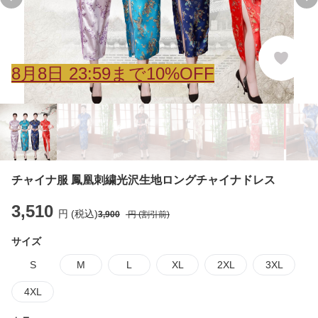
Previous slide
Ne
8
月
8
日 23:59まで10%OFF
チャイナ服 鳳凰刺繍光沢生地ロングチャイナドレス
3,510
円 (税込)
3,900
円 (割引前)
サイズ
S
M
L
XL
2XL
3XL
4XL