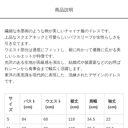
商品説明
繊細な水墨画のような柄が美しいチャイナ服のドレスです。
上品なスクエアネックと可愛らしいパフスリーブが女性らしさを
引き立てます。
ウエスト部分は適度にフィットし、裾に向かって優雅に広がる美
しいシルエットが特徴です。
光沢のある生地が高級感を演出し、結婚式や披露宴などのお呼ば
れシーンから食事会まで幅広く活躍します。
東洋の美意識を現代的に表現した、洗練されたデザインのドレス
です。
サ
バスト
ウエスト
裾丈
肩幅
袖丈
イ
(cm)
(cm)
(cm)
(cm)
(cm)
ズ
S
84
68
118
34.5
22