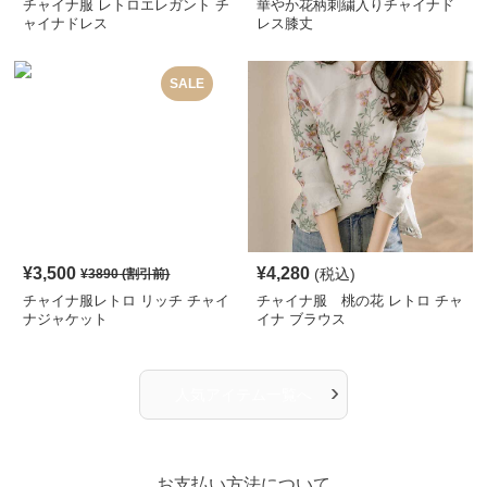
チャイナ服 レトロエレガント チ
華やか花柄刺繍入りチャイナド
ャイナドレス
レス膝丈
SALE
¥
3,500
¥
4,280
(税込)
¥
3890
(割引前)
チャイナ服レトロ リッチ チャイ
チャイナ服 桃の花 レトロ チャ
ナジャケット
イナ ブラウス
›
人気アイテム一覧へ
お支払い方法について