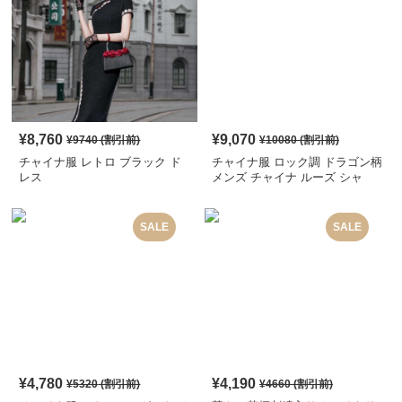
¥
8,760
¥
9,070
¥
9740
(割引前)
¥
10080
(割引前)
チャイナ服 レトロ ブラック ド
チャイナ服 ロック調 ドラゴン柄
レス
メンズ チャイナ ルーズ シャ
ツ
SALE
SALE
¥
4,780
¥
4,190
¥
5320
(割引前)
¥
4660
(割引前)