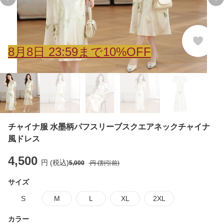
Previous slide
Ne
8
月
8
日 23:59まで10%OFF
チャイナ服 水墨柄パフスリーブスクエアネックチャイナ
風ドレス
4,500
円 (税込)
5,000
円 (割引前)
サイズ
S
M
L
XL
2XL
カラー