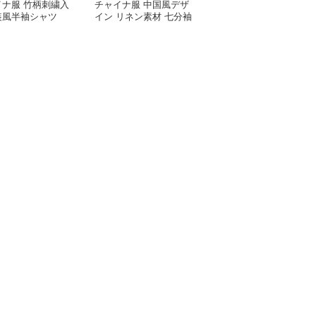
イナ服 竹柄刺繍入
チャイナ服 中国風デザ
チャイナ服 伝統柄入り
装風半袖シャツ
イン リネン素材 七分袖
中国風半袖シャツ
シャツ