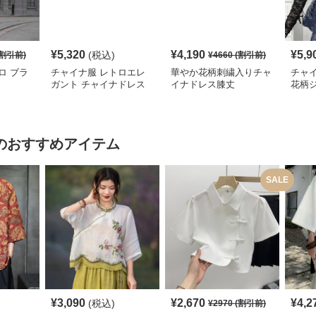
¥
5,320
¥
4,190
¥
5,9
(税込)
割引前)
¥
4660
(割引前)
ロ ブラ
チャイナ服 レトロエレ
華やか花柄刺繍入りチャ
チャ
ガント チャイナドレス
イナドレス膝丈
花柄
レデ
のおすすめアイテム
SALE
¥
3,090
¥
2,670
¥
4,2
(税込)
¥
2970
(割引前)