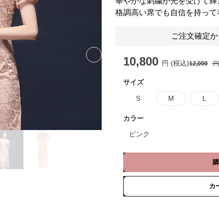
華やかな刺繍が光を受けて輝
格調高い席でも自信を持って
ご注文確定か
10,800
Next slide
円 (税込)
12,000
円
サイズ
S
M
L
カラー
ピンク
購
カ