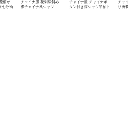
花柄が
チャイナ服 花刺繍斜め
チャイナ服 チャイナボ
チャ
服七分袖
襟チャイナ風シャツ
タン付き襟シャツ半袖ト
り唐
ップス