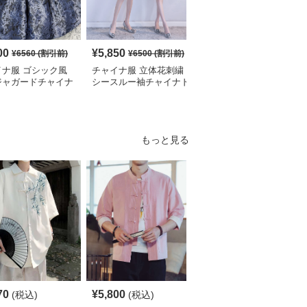
00
¥
5,850
¥
2,700
¥
6560
(割引前)
¥
6500
(割引前)
¥
3010
(割引前)
イナ服 ゴシック風
チャイナ服 立体花刺繍
チャイナ服 花柄刺繍ホ
ジャガードチャイナ
シースルー袖チャイナド
ルターネックチャイナド
ィースドレス
レス
レス袖付き
もっと見る
70
¥
5,800
¥
4,190
(税込)
(税込)
(税込)