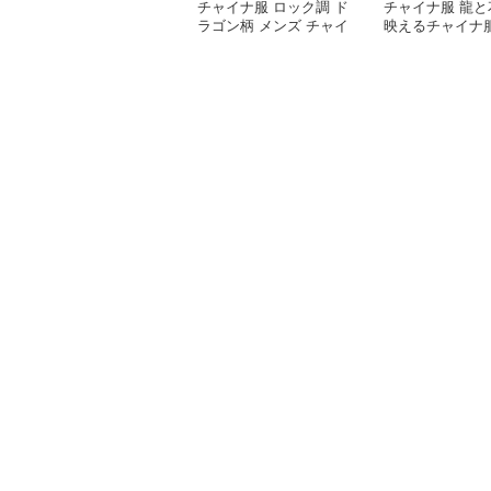
チャイナ服 ロック調 ド
チャイナ服 龍と
ラゴン柄 メンズ チャイ
映えるチャイナ
ナ ルーズ シャツ
シャツ