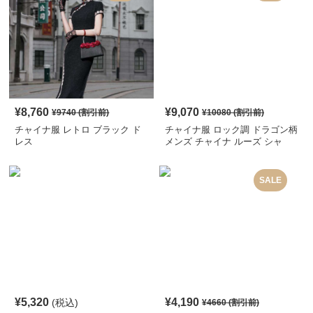
¥
8,760
¥
9,070
¥
9740
(割引前)
¥
10080
(割引前)
チャイナ服 レトロ ブラック ド
チャイナ服 ロック調 ドラゴン柄
レス
メンズ チャイナ ルーズ シャ
ツ
SALE
¥
5,320
¥
4,190
(税込)
¥
4660
(割引前)