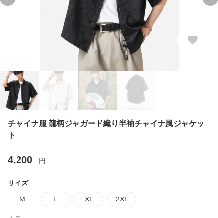
Previous slide
Ne
チャイナ服 龍柄ジャガード織り半袖チャイナ風ジャケッ
ト
4,200
円
サイズ
M
L
XL
2XL