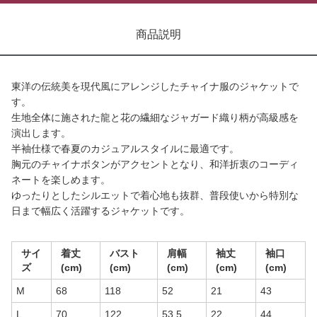
商品説明
東洋の伝統美を現代風にアレンジしたチャイナ服のジャケットで
す。
生地全体に施された龍と花の繊細なジャガード織り柄が高級感を
演出します。
半袖仕様で春夏のカジュアルスタイルに最適です。
胸元のチャイナボタンがアクセントとなり、和洋折衷のコーディ
ネートを楽しめます。
ゆったりとしたシルエットで着心地も抜群、普段使いから特別な
日まで幅広く活躍するジャケットです。
サイ
着丈
バスト
肩幅
袖丈
袖口
ズ
(cm)
(cm)
(cm)
(cm)
(cm)
M
68
118
52
21
43
L
70
122
53.5
22
44