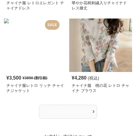
チャイナ服 レトロエレガント チ
華やか花柄刺繍入りチャイナド
ャイナドレス
レス膝丈
SALE
¥
3,500
¥
4,280
(税込)
¥
3890
(割引前)
チャイナ服レトロ リッチ チャイ
チャイナ服 桃の花 レトロ チャ
ナジャケット
イナ ブラウス
›
人気アイテム一覧へ