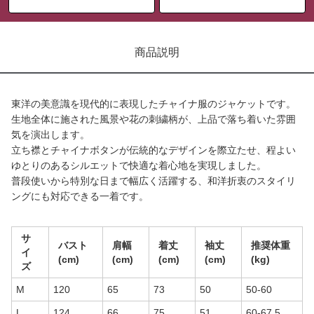
商品説明
東洋の美意識を現代的に表現したチャイナ服のジャケットです。
生地全体に施された風景や花の刺繍柄が、上品で落ち着いた雰囲
気を演出します。
立ち襟とチャイナボタンが伝統的なデザインを際立たせ、程よい
ゆとりのあるシルエットで快適な着心地を実現しました。
普段使いから特別な日まで幅広く活躍する、和洋折衷のスタイリ
ングにも対応できる一着です。
サ
バスト
肩幅
着丈
袖丈
推奨体重
イ
(cm)
(cm)
(cm)
(cm)
(kg)
ズ
M
120
65
73
50
50-60
L
124
66
75
51
60-67.5