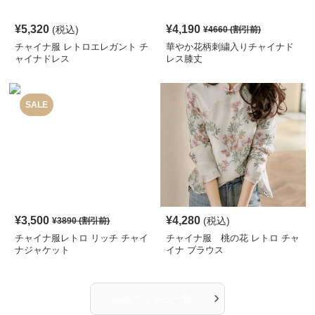
¥
5,320
¥
4,190
(税込)
¥
4660
(割引前)
チャイナ服 レトロエレガント チ
華やか花柄刺繍入りチャイナド
ャイナドレス
レス膝丈
SALE
¥
3,500
¥
4,280
(税込)
¥
3890
(割引前)
チャイナ服レトロ リッチ チャイ
チャイナ服 桃の花 レトロ チャ
ナジャケット
イナ ブラウス
›
人気アイテム一覧へ