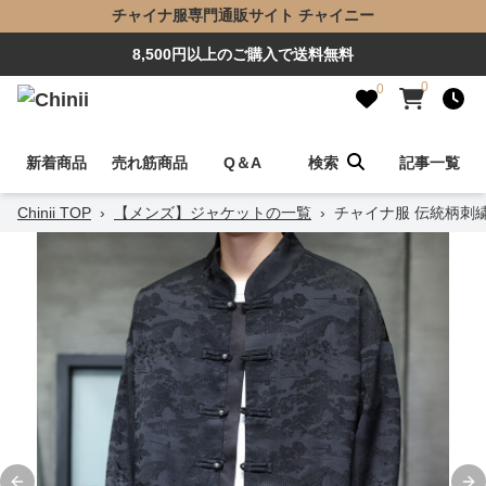
チャイナ服専門通販サイト チャイニー
8,500円以上のご購入で送料無料
0
0
新着商品
売れ筋商品
Q＆A
検索
記事一覧
Chinii TOP
›
【メンズ】ジャケットの一覧
›
チャイナ服 伝統柄刺