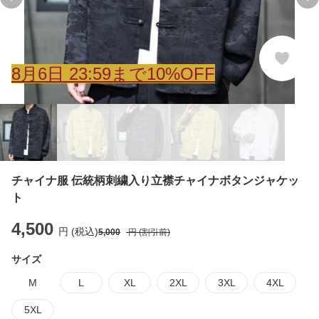
Previous slide
Ne
8
月
6
日 23:59まで10%OFF
チャイナ服 伝統柄刺繍入り立襟チャイナボタンジャケッ
ト
4,500
円 (税込)
5,000
円 (割引前)
サイズ
M
L
XL
2XL
3XL
4XL
5XL