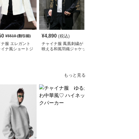
50
¥
4,890
¥
10,080
(税込)
(税込)
¥
5510
(割引前)
イナ服 エレガント
チャイナ服 鳳凰刺繍が
チャイナ ジャケット 龍
ャイナ風ショートジ
映える和風羽織ジャケッ
刺繍 マオカラー 黒 メン
ット
ト
ズ 立ち襟 スリム ステー
ジ衣装 華やか オリエン
タル モダン
もっと見る