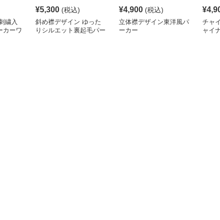
¥
5,300
¥
4,900
¥
4,9
(税込)
(税込)
刺繍入
斜め襟デザイン ゆった
立体襟デザイン東洋風パ
チャ
ーカーワ
りシルエット裏起毛パー
ーカー
ャイ
カー
りパ