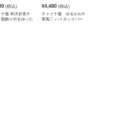
00
¥
4,480
¥
10,080
(税込)
(税込)
(税込)
イナ服 和洋折衷チ
チャイナ服 ゆるかわ中
チャイナ服 チャイナデ
ナ風飾り付きゆった
華風♡ ハイネックパー
ザインモチーフ チャイ
ーカー
カー
ナパーカー