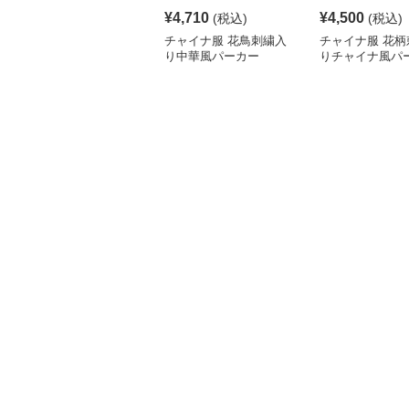
¥
4,710
¥
4,500
(税込)
(税込)
チャイナ服 花鳥刺繍入
チャイナ服 花柄
り中華風パーカー
りチャイナ風パ
ンピース