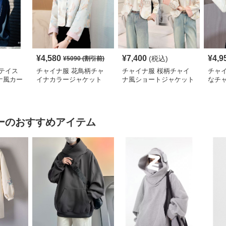
¥
4,580
¥
7,400
¥
4,9
(税込)
¥
5090
(割引前)
テイス
チャイナ服 花鳥柄チャ
チャイナ服 桜柄チャイ
チャ
ナ風カー
イナカラージャケット
ナ風ショートジャケット
なチ
ット
ャケ
ー
のおすすめアイテム