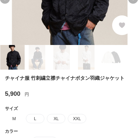
Previous slide
Ne
チャイナ服 竹刺繍立襟チャイナボタン羽織ジャケット
5,900
円
サイズ
M
L
XL
XXL
カラー