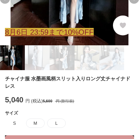
Previous slide
Ne
8
月
6
日 23:59まで10%OFF
チャイナ服 水墨画風柄スリット入りロング丈チャイナド
レス
5,040
円 (税込)
5,600
円 (割引前)
サイズ
S
M
L