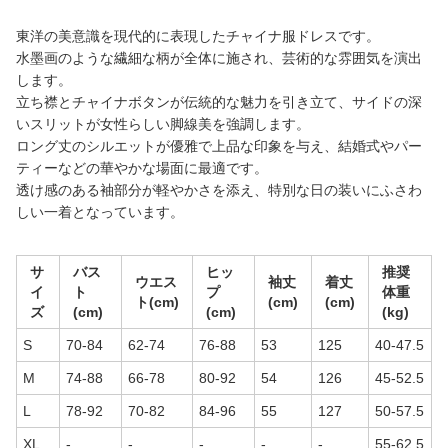
東洋の美意識を現代的に表現したチャイナ服ドレスです。
水墨画のような繊細な柄が全体に施され、芸術的な雰囲気を演出
します。
立ち襟とチャイナボタンが伝統的な魅力を引き立て、サイドの深
いスリットが女性らしい脚線美を強調します。
ロング丈のシルエットが優雅で上品な印象を与え、結婚式やパー
ティーなどの華やかな場面に最適です。
透け感のある袖部分が軽やかさを添え、特別な日の装いにふさわ
しい一着となっています。
サ
バス
ヒッ
推奨
ウエス
袖丈
着丈
イ
ト
プ
体重
ト(cm)
(cm)
(cm)
ズ
(cm)
(cm)
(kg)
S
70-84
62-74
76-88
53
125
40-47.5
M
74-88
66-78
80-92
54
126
45-52.5
L
78-92
70-82
84-96
55
127
50-57.5
XL
-
-
-
-
-
55-62.5