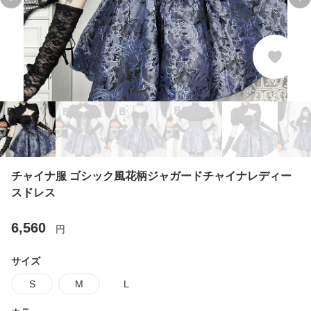
Previous slide
Ne
チャイナ服 ゴシック風花柄ジャガードチャイナレディー
スドレス
6,560
円
サイズ
S
M
L