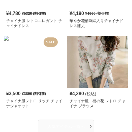
¥
4,780
¥
4,190
¥
5320
(割引前)
¥
4660
(割引前)
チャイナ服 レトロエレガント チ
華やか花柄刺繍入りチャイナド
ャイナドレス
レス膝丈
SALE
¥
3,500
¥
4,280
(税込)
¥
3890
(割引前)
チャイナ服レトロ リッチ チャイ
チャイナ服 桃の花 レトロ チャ
ナジャケット
イナ ブラウス
›
人気アイテム一覧へ