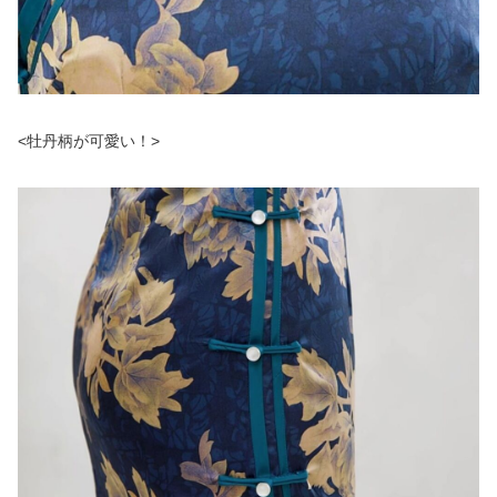
<牡丹柄が可愛い！>