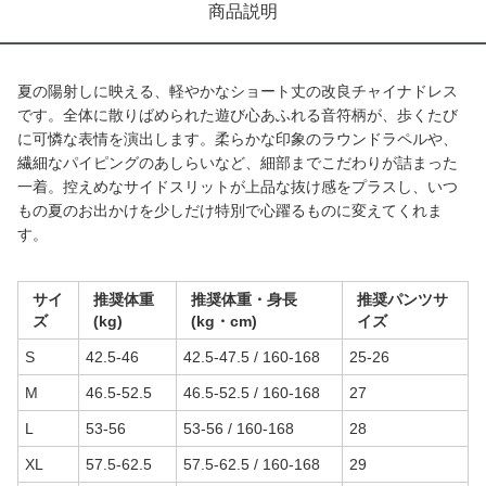
商品説明
夏の陽射しに映える、軽やかなショート丈の改良チャイナドレス
です。全体に散りばめられた遊び心あふれる音符柄が、歩くたび
に可憐な表情を演出します。柔らかな印象のラウンドラペルや、
繊細なパイピングのあしらいなど、細部までこだわりが詰まった
一着。控えめなサイドスリットが上品な抜け感をプラスし、いつ
もの夏のお出かけを少しだけ特別で心躍るものに変えてくれま
す。
サイ
推奨体重
推奨体重・身長
推奨パンツサ
ズ
(kg)
(kg・cm)
イズ
S
42.5-46
42.5-47.5 / 160-168
25-26
M
46.5-52.5
46.5-52.5 / 160-168
27
L
53-56
53-56 / 160-168
28
XL
57.5-62.5
57.5-62.5 / 160-168
29