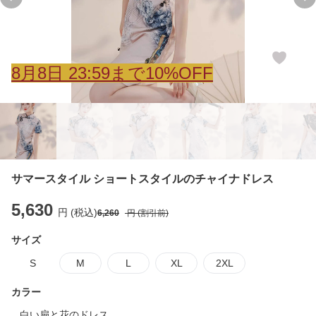
Previous slide
Ne
8
月
8
日 23:59まで10%OFF
サマースタイル ショートスタイルのチャイナドレス
5,630
円 (税込)
6,260
円 (割引前)
サイズ
S
M
L
XL
2XL
カラー
白い扇と花のドレス