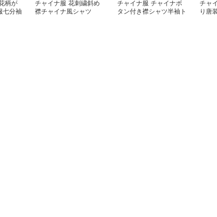
花柄が
チャイナ服 花刺繍斜め
チャイナ服 チャイナボ
チャ
服七分袖
襟チャイナ風シャツ
タン付き襟シャツ半袖ト
り唐
ップス