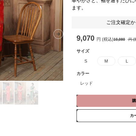
華やかさと、袖を通すたびに
ます。
ご注文確定か
9,070
Next slide
円 (税込)
10,080
円 (
サイズ
S
M
L
カラー
レッド
購
カ