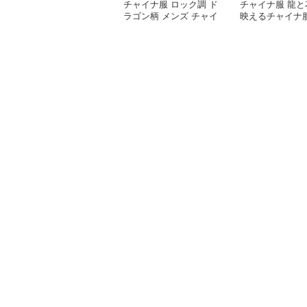
チャイナ服 ロック調 ド
チャイナ服 龍と
ラゴン柄 メンズ チャイ
映えるチャイナ
ナ ルーズ シャツ
シャツ