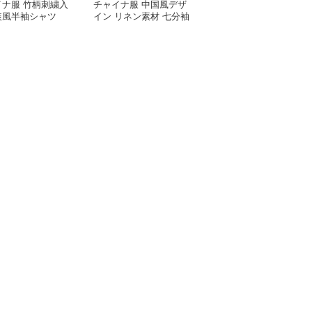
イナ服 竹柄刺繍入
チャイナ服 中国風デザ
チャイナ服 伝統柄入り
装風半袖シャツ
イン リネン素材 七分袖
中国風半袖シャツ
シャツ