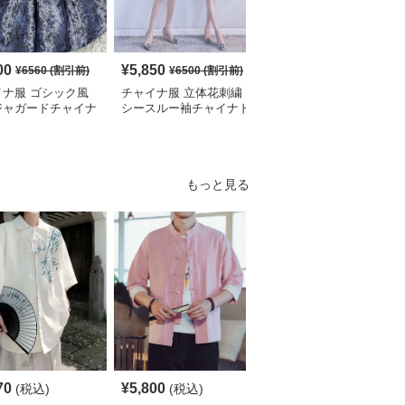
00
¥
5,850
¥
2,700
¥
6560
(割引前)
¥
6500
(割引前)
¥
3010
(割引前)
イナ服 ゴシック風
チャイナ服 立体花刺繍
チャイナ服 花柄刺繍ホ
ジャガードチャイナ
シースルー袖チャイナド
ルターネックチャイナド
ィースドレス
レス
レス袖付き
もっと見る
70
¥
5,800
¥
4,190
(税込)
(税込)
(税込)