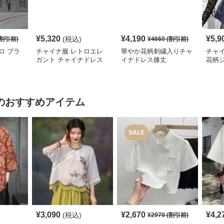
¥
5,320
¥
4,190
¥
5,9
(税込)
割引前)
¥
4660
(割引前)
ロ ブラ
チャイナ服 レトロエレ
華やか花柄刺繍入りチャ
チャ
ガント チャイナドレス
イナドレス膝丈
花柄
レデ
のおすすめアイテム
SALE
¥
3,090
¥
2,670
¥
4,2
(税込)
¥
2970
(割引前)