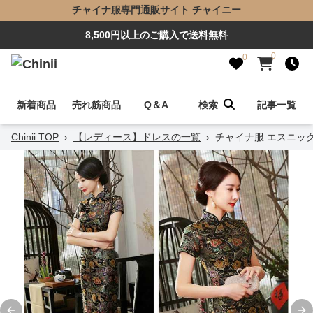
チャイナ服専門通販サイト チャイニー
8,500円以上のご購入で送料無料
0
0
新着商品
売れ筋商品
Q＆A
検索
記事一覧
Chinii TOP
›
【レディース】ドレスの一覧
›
チャイナ服 エスニッ